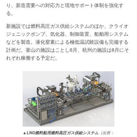
り、新造需要への対応力と現地サポート体制を強化す
る。
新施設では燃料高圧ガス供給システムのほか、クライオ
ジェニックポンプ、気化器、制御装置、船舶用システム
などを製造。液化窒素による極低温試験設備も完備する
計画だ。釜山の施設はことし6月、杭州の施設は8月にそ
れぞれ稼働する予定だ。
▲LNG燃料船用燃料高圧ガス供給システム
（出所：