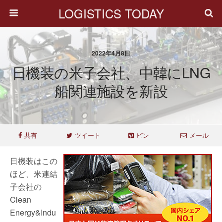
LOGISTICS TODAY
2022年4月8日
日機装の米子会社、中韓にLNG
船関連施設を新設
共有
ツイート
ピン
メール
日機装はこの
ほど、米連結
子会社の
Clean
Energy&Indu