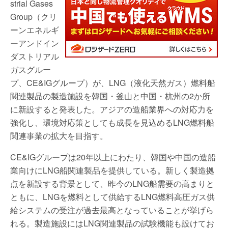
strial Gases
Group（クリ
ーンエネルギ
ーアンドイン
ダストリアル
ガスグルー
プ、CE&IGグループ）が、LNG（液化天然ガス）燃料船
関連製品の製造施設を韓国・釜山と中国・杭州の2か所
に新設すると発表した。アジアの造船業界への対応力を
強化し、環境対応策としても成長を見込めるLNG燃料船
関連事業の拡大を目指す。
CE&IGグループは20年以上にわたり、韓国や中国の造船
業向けにLNG船関連製品を提供している。新しく製造拠
点を新設する背景として、昨今のLNG船需要の高まりと
ともに、LNGを燃料として供給するLNG燃料高圧ガス供
給システムの受注が過去最高となっていることが挙げら
れる。製造施設にはLNG関連製品の試験機能も設けてお