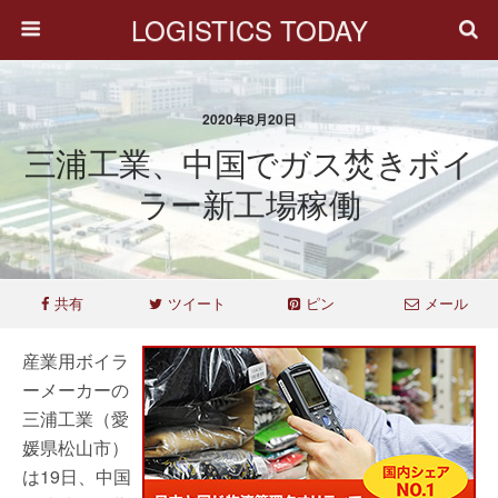
LOGISTICS TODAY
2020年8月20日
三浦工業、中国でガス焚きボイ
ラー新工場稼働
共有
ツイート
ピン
メール
産業用ボイラ
ーメーカーの
三浦工業（愛
媛県松山市）
は19日、中国