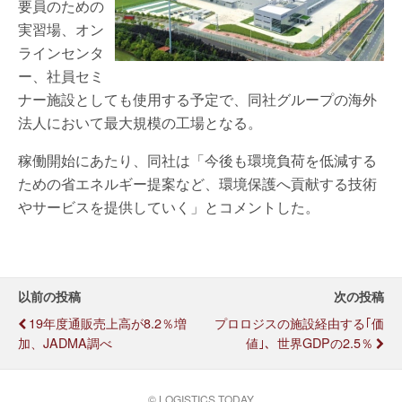
要員のための
実習場、オン
ラインセンタ
ー、社員セミ
ナー施設としても使用する予定で、同社グループの海外
法人において最大規模の工場となる。
稼働開始にあたり、同社は「今後も環境負荷を低減する
ための省エネルギー提案など、環境保護へ貢献する技術
やサービスを提供していく」とコメントした。
以前の投稿
次の投稿
19年度通販売上高が8.2％増
プロロジスの施設経由する｢価
加、JADMA調べ
値｣、世界GDPの2.5％
© LOGISTICS TODAY