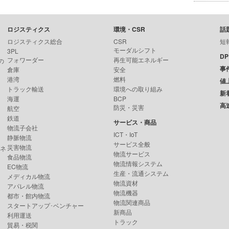
ロジスティクス
環境・CSR
話
ロジスティクス総合
CSR
短
モーダルシフト
3PL
D
フォワーダー
再生可能エネルギー
の
事
倉庫
安全
港湾
燃料
値
トラック輸送
環境への取り組み
新
海運
BCP
高
防災・災害
航空
鉄道
サービス・商品
物流子会社
ICT・IoT
静脈物流
サービス全般
災害物流
ンネ
物流サービス
食品物流
物流情報システム
EC物流
生産・流通システム
メディカル物流
物流資材
アパレル物流
物流機器
都市・館内物流
物流関連商品
スタートアップ･ベンチャー
新商品
利用運送
トラック
貿易・税関