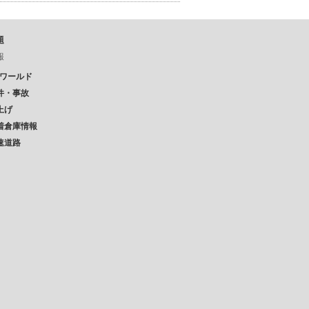
題
報
Pワールド
件・事故
上げ
着倉庫情報
速道路