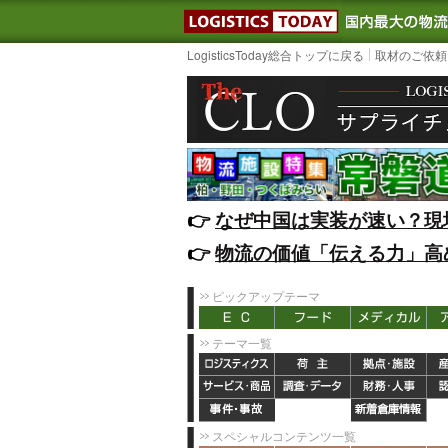
LOGISTIC
LogisticsToday総合トップに戻る
取材のご依頼
👉️
なぜ中国は実装が速い？現
👉️
物流の価値「伝える力」高
ピックアップテーマ
テーマ一覧
スペシャルコンテンツ一覧