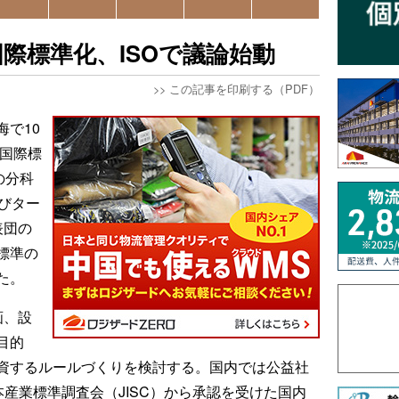
際標準化、ISOで議論始動
>>
この記事を印刷する（PDF）
で10
、国際標
の分科
よびター
表団の
標準の
た。
画、設
目的
資するルールづくりを検討する。国内では公益社
本産業標準調査会（JISC）から承認を受けた国内