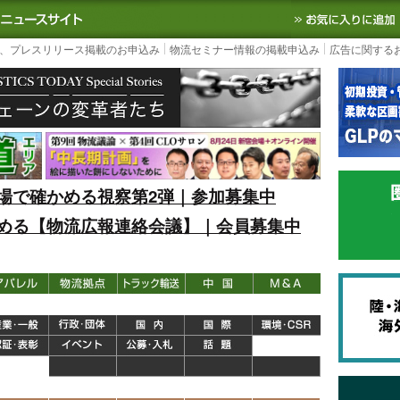
S TODAY｜国内最大の物流ニュースサイト
3PL, SCMなど国内外の最新の物流
、プレスリリース掲載のお申込み
物流セミナー情報の掲載申込み
広告に関する
場で確かめる視察第2弾｜参加募集中
める【物流広報連絡会議】｜会員募集中