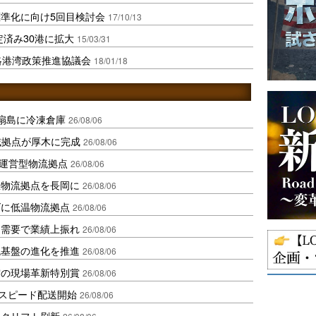
準化に向け5回目検討会
17/10/13
定済み30港に拡大
15/03/31
略港湾政策推進協議会
18/01/18
扇島に冷凍倉庫
26/08/06
域拠点が厚木に完成
26/08/06
運営型物流拠点
26/08/06
温物流拠点を長岡に
26/08/06
ダに低温物流拠点
26/08/06
送需要で業績上振れ
26/08/06
流基盤の進化を推進
26/08/06
賞の現場革新特別賞
26/08/06
しスピード配送開始
26/08/06
ークリフト刷新