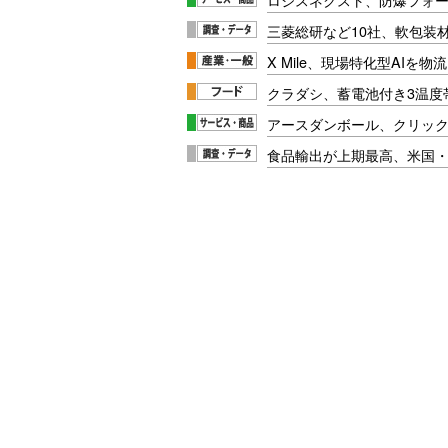
三菱総研など10社、軟包装
X Mile、現場特化型AIを
クラダシ、蓄電池付き3温度
アースダンボール、クリッ
食品輸出が上期最高、米国