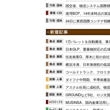
国交省、物流システム国際標
港湾BCP、14年末時点の策
24日に東西国際コンテナ戦
1万パレットを自動搬送、東
日本GLP、重量物対応の広
住友林業G、厚木に初の自社
横浜冷凍、日本海側初の低
コールドトラック、フロリ
ダイフク中間期、半導体搬
アスクル社長に成松氏、物
GROUNDなど5社、ロジ大
MUSINSA、国内倉庫活用
ロジスネクスト、防爆フォ