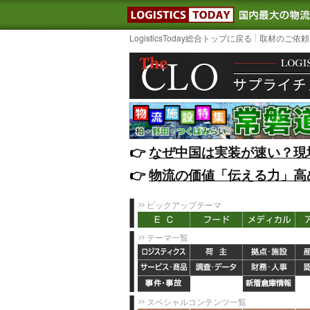
LOGISTIC
LogisticsToday総合トップに戻る
取材のご依頼
👉️
なぜ中国は実装が速い？現
👉️
物流の価値「伝える力」高
ピックアップテーマ
テーマ一覧
スペシャルコンテンツ一覧