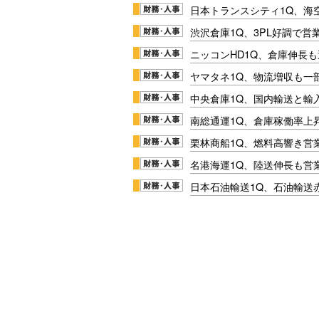
日本トランスシティ1Q、海
渋沢倉庫1Q、3PL好調で営
ニッコンHD1Q、倉庫伸長
ヤマタネ1Q、物流増収も一
中央倉庫1Q、国内輸送と輸
南総通運1Q、倉庫稼働率上
栗林商船1Q、燃料高響き営
名港海運1Q、陸送伸長も営業
日本石油輸送1Q、石油輸送