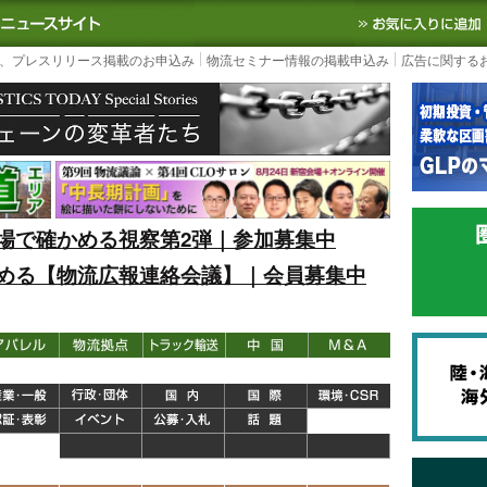
S TODAY｜国内最大の物流ニュースサイト
3PL, SCMなど国内外の最新の物流
、プレスリリース掲載のお申込み
物流セミナー情報の掲載申込み
広告に関する
場で確かめる視察第2弾｜参加募集中
める【物流広報連絡会議】｜会員募集中