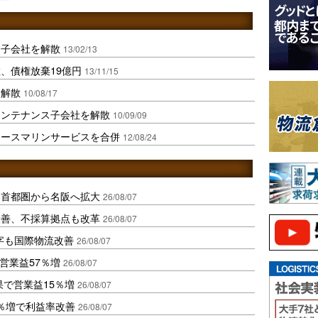
造子会社を解散
13/02/13
、債権放棄19億円
13/11/15
を解散
10/08/17
メンテナンス子会社を解散
10/09/09
エースマリンサービスを合併
12/08/24
、首都圏から名阪へ拡大
26/08/07
に改善、不採算拠点も改革
26/08/07
字も国際物流改善
26/08/07
営業益57％増
26/08/07
果で営業益15％増
26/08/07
2％増で利益率改善
26/08/07