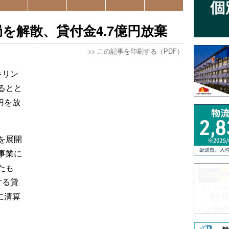
を解散、貸付金4.7億円放棄
>>
この記事を印刷する（PDF）
キリン
るとと
円を放
を展開
事業に
たも
する貸
に清算