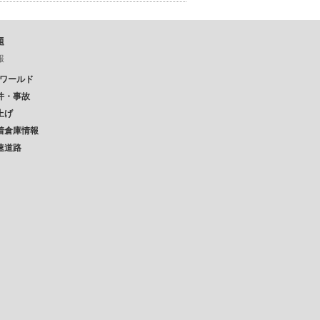
題
報
Pワールド
件・事故
上げ
着倉庫情報
速道路