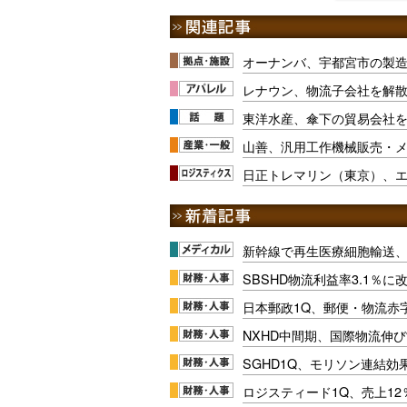
オーナンバ、宇都宮市の製
レナウン、物流子会社を解散
東洋水産、傘下の貿易会社
山善、汎用工作機械販売・
日正トレマリン（東京）、
新幹線で再生医療細胞輸送
SBSHD物流利益率3.1％
日本郵政1Q、郵便・物流赤
NXHD中間期、国際物流伸び
SGHD1Q、モリソン連結効
ロジスティード1Q、売上1