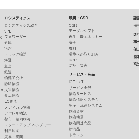
ロジスティクス
環境・CSR
話
ロジスティクス総合
CSR
短
モーダルシフト
3PL
D
フォワーダー
再生可能エネルギー
の
事
倉庫
安全
港湾
燃料
値
トラック輸送
環境への取り組み
新
海運
BCP
高
防災・災害
航空
鉄道
サービス・商品
物流子会社
ICT・IoT
静脈物流
サービス全般
災害物流
ンネ
物流サービス
食品物流
物流情報システム
EC物流
生産・流通システム
メディカル物流
物流資材
アパレル物流
物流機器
都市・館内物流
物流関連商品
スタートアップ･ベンチャー
新商品
利用運送
トラック
貿易・税関