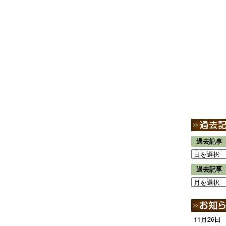
過去記事
過去記事
11月26日