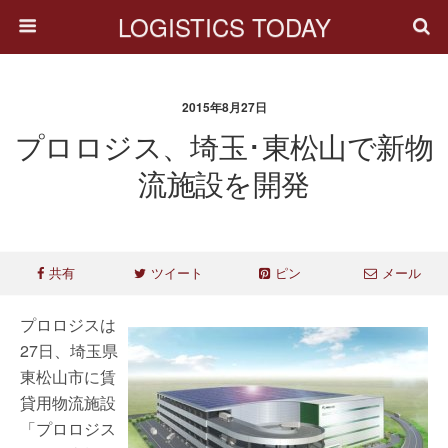
LOGISTICS TODAY
2015年8月27日
プロロジス、埼玉･東松山で新物
流施設を開発
共有
ツイート
ピン
メール
プロロジスは
27日、埼玉県
東松山市に賃
貸用物流施設
「プロロジス