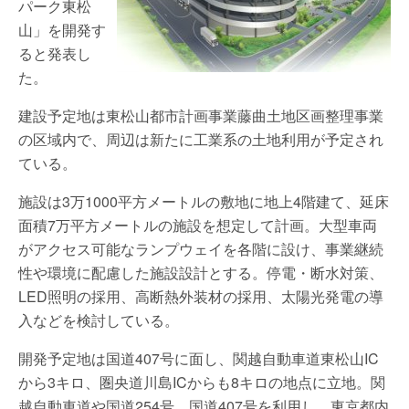
パーク東松
山」を開発す
ると発表し
た。
建設予定地は東松山都市計画事業藤曲土地区画整理事業
の区域内で、周辺は新たに工業系の土地利用が予定され
ている。
施設は3万1000平方メートルの敷地に地上4階建て、延床
面積7万平方メートルの施設を想定して計画。大型車両
がアクセス可能なランプウェイを各階に設け、事業継続
性や環境に配慮した施設設計とする。停電・断水対策、
LED照明の採用、高断熱外装材の採用、太陽光発電の導
入などを検討している。
開発予定地は国道407号に面し、関越自動車道東松山IC
から3キロ、圏央道川島ICからも8キロの地点に立地。関
越自動車道や国道254号、国道407号を利用し、東京都内