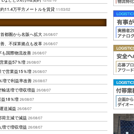
約11.4万平方メートルを賃貸
11/03/02
、首都圏から名阪へ拡大
26/08/07
に改善、不採算拠点も改革
26/08/07
字も国際物流改善
26/08/07
営業益57％増
26/08/07
果で営業益15％増
26/08/07
2％増で利益率改善
26/08/07
空輸送増で増収増益
26/08/07
業益18％増
26/08/07
も運送減益
26/08/07
部荷主減で減益
26/08/07
入増で増収増益
26/08/07