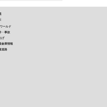
題
報
Pワールド
件・事故
上げ
着倉庫情報
速道路