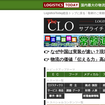
LOGISTIC
LogisticsToday総合トップに戻る
取材のご依頼
👉️
なぜ中国は実装が速い？現
👉️
物流の価値「伝える力」高
ピックアップテーマ
テーマ一覧
スペシャルコンテンツ一覧