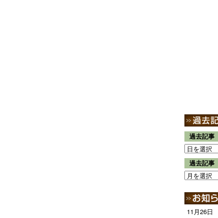
過去記事
過去記事
11月26日