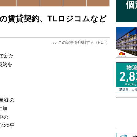
2の賃貸契約、TLロジコムなど
>>
この記事を印刷する（PDF）
で新た
契約を
岩沼Iの
に加
中の
420平