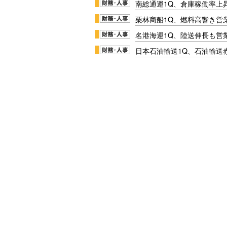
南総通運1Q、倉庫稼働率上
栗林商船1Q、燃料高響き営
名港海運1Q、陸送伸長も営業
日本石油輸送1Q、石油輸送