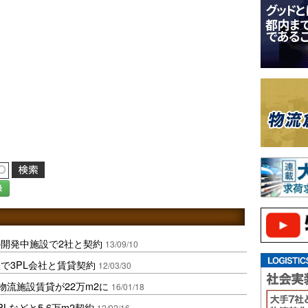
録
開発中施設で2社と契約
13/09/10
で3PL会社と賃貸契約
12/03/30
内物流施設賃貸が22万m2に
16/01/18
Lなどと5.6万m2契約
12/02/16