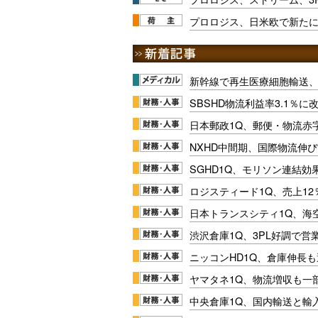
プロロジス、日米欧で新たに
新幹線で再生医療細胞輸送
SBSHD物流利益率3.1％
日本郵政1Q、郵便・物流赤
NXHD中間期、国際物流伸び
SGHD1Q、モリソン連結効
ロジスティード1Q、売上1
日本トランスシティ1Q、海
渋沢倉庫1Q、3PL好調で営
ニッコンHD1Q、倉庫伸長
ヤマタネ1Q、物流増収も一
中央倉庫1Q、国内輸送と輸