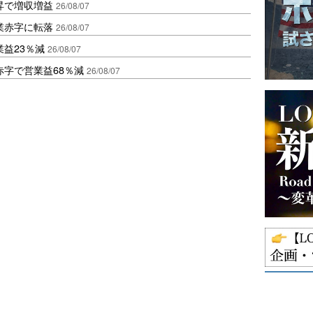
昇で増収増益
26/08/07
業赤字に転落
26/08/07
益23％減
26/08/07
赤字で営業益68％減
26/08/07