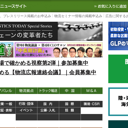
S TODAY｜国内最大の物流ニュースサイト
3PL, SCMなど国内外の最新の物流
、プレスリリース掲載のお申込み
物流セミナー情報の掲載申込み
広告に関する
場で確かめる視察第2弾｜参加募集中
める【物流広報連絡会議】｜会員募集中