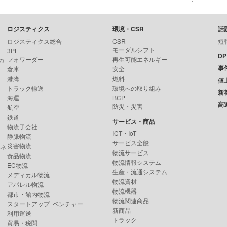
ロジスティクス
環境・CSR
話
ロジスティクス総合
CSR
短
モーダルシフト
3PL
D
フォワーダー
再生可能エネルギー
の
事
倉庫
安全
港湾
燃料
値
トラック輸送
環境への取り組み
新
海運
BCP
高
防災・災害
航空
鉄道
サービス・商品
物流子会社
ICT・IoT
静脈物流
サービス全般
災害物流
ンネ
物流サービス
食品物流
物流情報システム
EC物流
生産・流通システム
メディカル物流
物流資材
アパレル物流
物流機器
都市・館内物流
物流関連商品
スタートアップ･ベンチャー
新商品
利用運送
トラック
貿易・税関