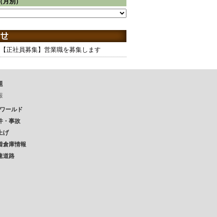
（月別）
【正社員募集】営業職を募集します
題
報
Pワールド
件・事故
上げ
着倉庫情報
速道路