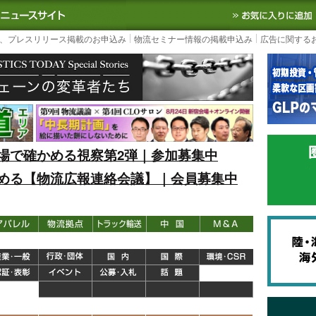
S TODAY｜国内最大の物流ニュースサイト
3PL, SCMなど国内外の最新の物流
、プレスリリース掲載のお申込み
物流セミナー情報の掲載申込み
広告に関する
場で確かめる視察第2弾｜参加募集中
める【物流広報連絡会議】｜会員募集中