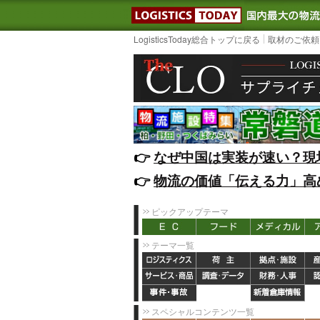
LOGISTIC
LogisticsToday総合トップに戻る
取材のご依頼
👉️
なぜ中国は実装が速い？現
👉️
物流の価値「伝える力」高
ピックアップテーマ
テーマ一覧
スペシャルコンテンツ一覧