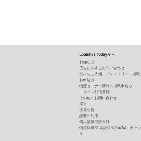
Logistics Todayから
お知らせ
広告に関するお問い合わせ
取材のご依頼、プレスリリース掲載
お申込み
物流セミナー情報の掲載申込み
ニュース配信登録
その他のお問い合わせ
運営
決算公告
記事の利用
個人情報保護方針
物流報道局-本誌公式YouTubeチャ
ル-