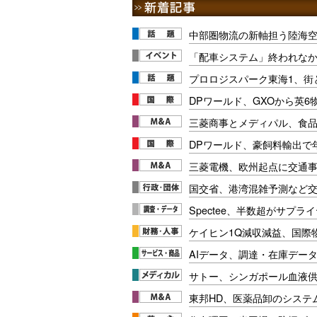
中部圏物流の新軸担う陸海
「配車システム」終われな
プロロジスパーク東海1、街
DPワールド、GXOから英6
三菱商事とメディパル、食
DPワールド、豪飼料輸出で年
三菱電機、欧州起点に交通
国交省、港湾混雑予測など交
Spectee、半数超がサプ
ケイヒン1Q減収減益、国際
AIデータ、調達・在庫データ
サトー、シンガポール血液供給
東邦HD、医薬品卸のシステ