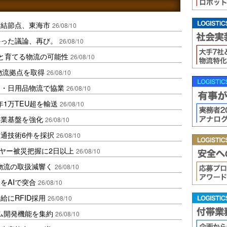
空結節点、東海市
26/08/10
かった議論、再び。
26/08/10
と育てる物流の可能性
26/08/10
物流拠点を取得
26/08/10
品・日用品物流で協業
26/08/10
1万TEU超を輸送
26/08/10
事業基盤を強化
26/08/10
通技術6件を採択
26/08/10
ライヤー被災把握に2日以上
26/08/10
物流の取扱減響く
26/08/10
をAIで突合
26/08/10
にRFID採用
26/08/10
ム開発機能を集約
26/08/10