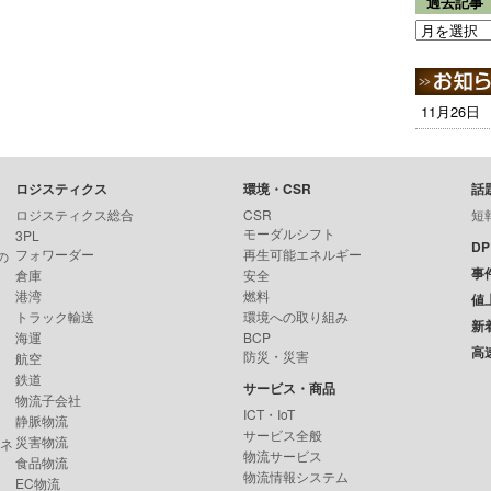
過去記事
11月26日
ロジスティクス
環境・CSR
話
ロジスティクス総合
CSR
短
モーダルシフト
3PL
D
フォワーダー
再生可能エネルギー
の
事
倉庫
安全
港湾
燃料
値
トラック輸送
環境への取り組み
新
海運
BCP
高
防災・災害
航空
鉄道
サービス・商品
物流子会社
ICT・IoT
静脈物流
サービス全般
災害物流
ンネ
物流サービス
食品物流
物流情報システム
EC物流