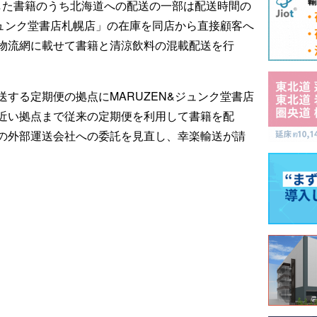
注した書籍のうち北海道への配送の一部は配送時間の
ジュンク堂書店札幌店」の在庫を同店から直接顧客へ
物流網に載せて書籍と清涼飲料の混載配送を行
する定期便の拠点にMARUZEN&ジュンク堂書店
近い拠点まで従来の定期便を利用して書籍を配
の外部運送会社への委託を見直し、幸楽輸送が請