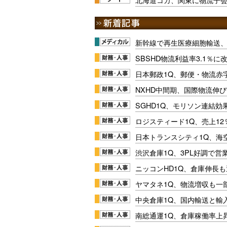
新幹線で再生医療細胞輸送
SBSHD物流利益率3.1％
日本郵政1Q、郵便・物流赤
NXHD中間期、国際物流伸び
SGHD1Q、モリソン連結効
ロジスティード1Q、売上1
日本トランスシティ1Q、海
渋沢倉庫1Q、3PL好調で営
ニッコンHD1Q、倉庫伸長
ヤマタネ1Q、物流増収も一
中央倉庫1Q、国内輸送と輸
南総通運1Q、倉庫稼働率上