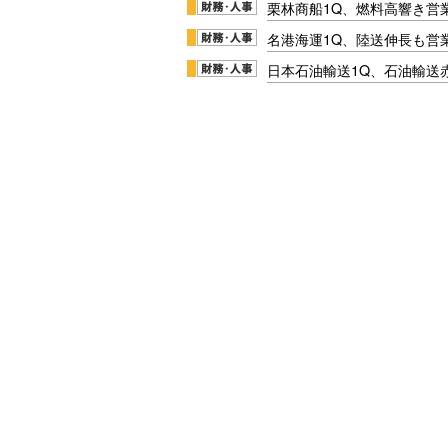
栗林商船1Q、燃料高響き営
名港海運1Q、陸送伸長も営業
日本石油輸送1Q、石油輸送