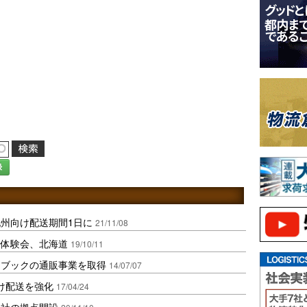
録
州向け配送期間1日に
21/11/08
場体験会、北海道
19/10/11
イブックの通販事業を取得
14/07/07
け配送を強化
17/04/24
会社の拠点開設