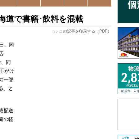
海道で書籍･飲料を混載
>>
この記事を印刷する（PDF）
日、同
店
で、同
手がけ
の一部
る、と
載配送
荷の軽