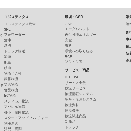
ロジスティクス
環境・CSR
話
ロジスティクス総合
CSR
短
モーダルシフト
3PL
D
フォワーダー
再生可能エネルギー
の
事
倉庫
安全
港湾
燃料
値
トラック輸送
環境への取り組み
新
海運
BCP
高
防災・災害
航空
鉄道
サービス・商品
物流子会社
ICT・IoT
静脈物流
サービス全般
災害物流
ンネ
物流サービス
食品物流
物流情報システム
EC物流
生産・流通システム
メディカル物流
物流資材
アパレル物流
物流機器
都市・館内物流
物流関連商品
スタートアップ･ベンチャー
新商品
利用運送
トラック
貿易・税関