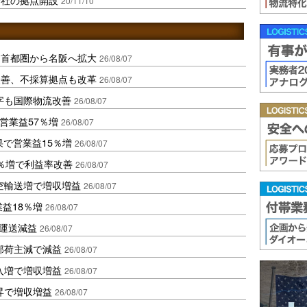
20/11/10
、首都圏から名阪へ拡大
26/08/07
に改善、不採算拠点も改革
26/08/07
字も国際物流改善
26/08/07
営業益57％増
26/08/07
果で営業益15％増
26/08/07
2％増で利益率改善
26/08/07
空輸送増で増収増益
26/08/07
業益18％増
26/08/07
も運送減益
26/08/07
部荷主減で減益
26/08/07
入増で増収増益
26/08/07
昇で増収増益
26/08/07