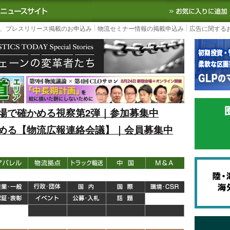
S TODAY｜国内最大の物流ニュースサイト
3PL, SCMなど国内外の最新の物流
、プレスリリース掲載のお申込み
物流セミナー情報の掲載申込み
広告に関する
場で確かめる視察第2弾｜参加募集中
める【物流広報連絡会議】｜会員募集中