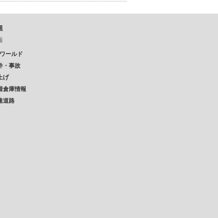
題
報
Pワールド
件・事故
上げ
着倉庫情報
速道路