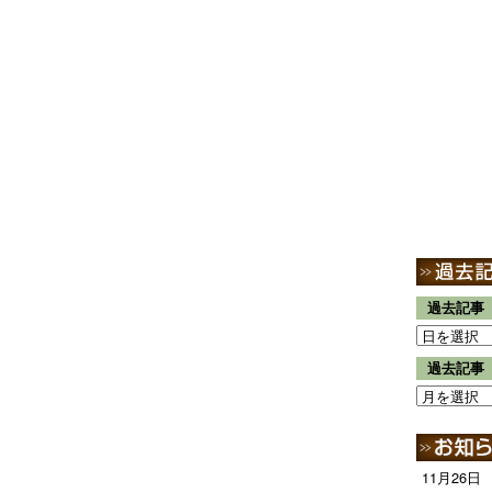
過去記事
過去記事
11月26日