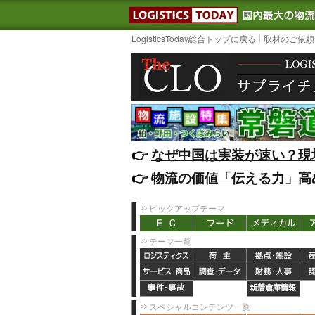
LOGISTIC
LogisticsToday総合トップに戻る
取材のご依頼
👉️
なぜ中国は実装が速い？現
👉️
物流の価値「伝える力」高
ピックアップテーマ
テーマ一覧
スペシャルコンテンツ一覧