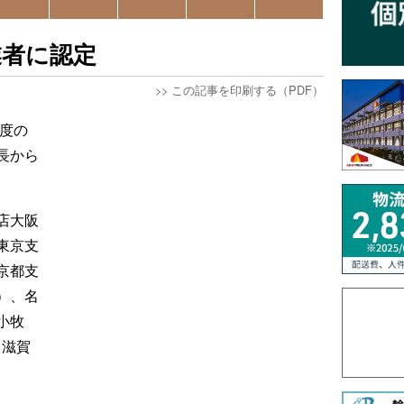
業者に認定
>>
この記事を印刷する（PDF）
制度の
長から
店大阪
東京支
京都支
）、名
小牧
（滋賀