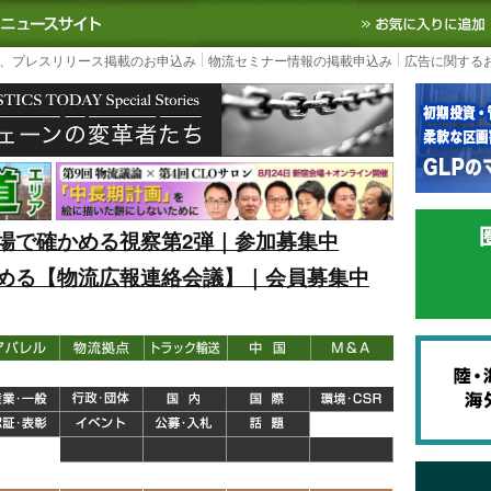
S TODAY｜国内最大の物流ニュースサイト
3PL, SCMなど国内外の最新の物流
、プレスリリース掲載のお申込み
物流セミナー情報の掲載申込み
広告に関する
場で確かめる視察第2弾｜参加募集中
める【物流広報連絡会議】｜会員募集中