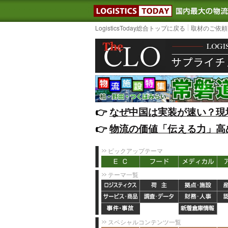
LOGISTIC
LogisticsToday総合トップに戻る
取材のご依頼
👉️
なぜ中国は実装が速い？現
👉️
物流の価値「伝える力」高
ピックアップテーマ
テーマ一覧
スペシャルコンテンツ一覧