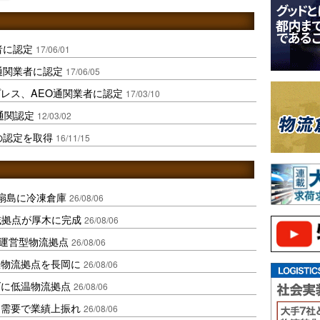
者に認定
17/06/01
通関業者に認定
17/06/05
レス、AEO通関業者に認定
17/03/10
通関認定
12/03/02
の認定を取得
16/11/15
扇島に冷凍倉庫
26/08/06
域拠点が厚木に完成
26/08/06
運営型物流拠点
26/08/06
温物流拠点を長岡に
26/08/06
ダに低温物流拠点
26/08/06
送需要で業績上振れ
26/08/06