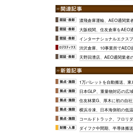
濃飛倉庫運輸、AEO通関業
大阪税関、住友倉庫をAEO
インターナショナルエクスプ
渋沢倉庫、10事業所でAEO
天野回漕店、AEO通関業者
1万パレットを自動搬送、東
日本GLP、重量物対応の広
住友林業G、厚木に初の自社
横浜冷凍、日本海側初の低
コールドトラック、フロリ
ダイフク中間期、半導体搬