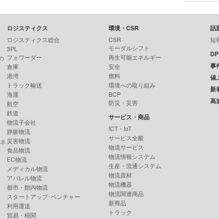
ロジスティクス
環境・CSR
話
ロジスティクス総合
CSR
短
モーダルシフト
3PL
D
フォワーダー
再生可能エネルギー
の
事
倉庫
安全
港湾
燃料
値
トラック輸送
環境への取り組み
新
海運
BCP
高
防災・災害
航空
鉄道
サービス・商品
物流子会社
ICT・IoT
静脈物流
サービス全般
災害物流
ンネ
物流サービス
食品物流
物流情報システム
EC物流
生産・流通システム
メディカル物流
物流資材
アパレル物流
物流機器
都市・館内物流
物流関連商品
スタートアップ･ベンチャー
新商品
利用運送
トラック
貿易・税関