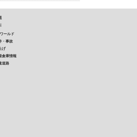
題
報
Pワールド
件・事故
上げ
着倉庫情報
速道路