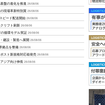
流基盤の進化を推進
26/08/06
賞の現場革新特別賞
26/08/06
しスピード配送開始
26/08/06
ークリフト刷新
26/08/06
材の循環モデル実証
26/08/06
物流・建設・製造へ展開
26/08/06
帯拠点を整備
26/08/06
クポスト新規格対応箱発売
26/08/06
・アジア向け伸長
26/08/06