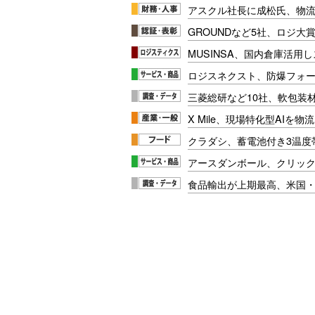
アスクル社長に成松氏、物
GROUNDなど5社、ロジ大
MUSINSA、国内倉庫活用
ロジスネクスト、防爆フォ
三菱総研など10社、軟包装
X Mile、現場特化型AIを
クラダシ、蓄電池付き3温度
アースダンボール、クリッ
食品輸出が上期最高、米国