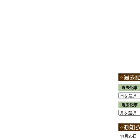
過去記事
過去記事
11月26日