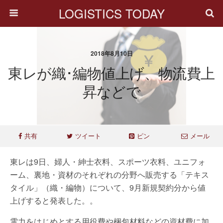
LOGISTICS TODAY
2018年8月10日
東レが織･編物値上げ、物流費上
昇などで
共有
ツイート
ピン
メール
東レは9日、婦人・紳士衣料、スポーツ衣料、ユニフォ
ーム、裏地・資材のそれぞれの分野へ販売する「テキス
タイル」（織・編物）について、9月新規契約分から値
上げすると発表した。。
電力をはじめとする用役費や梱包材料などの資材費に加