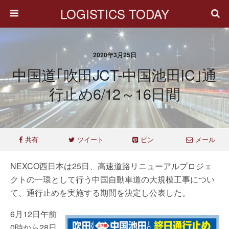
LOGISTICS TODAY
2020年3月25日
中国道｢吹田JCT-中国池田IC｣通
行止め6/12～16日間
共有
ツイート
ピン
メール
NEXCO西日本は25日、高速道路リニューアルプロジェ
クトの一環として行う中国自動車道の大規模工事につい
て、通行止めを実施する期間を決定し公表した。
6月12日午前
0時から28日