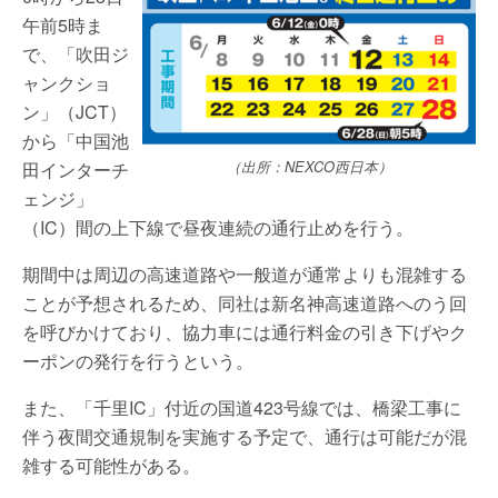
午前5時ま
で、「吹田ジ
ャンクショ
ン」（JCT）
から「中国池
田インターチ
（出所：NEXCO西日本）
ェンジ」
（IC）間の上下線で昼夜連続の通行止めを行う。
期間中は周辺の高速道路や一般道が通常よりも混雑する
ことが予想されるため、同社は新名神高速道路へのう回
を呼びかけており、協力車には通行料金の引き下げやク
ーポンの発行を行うという。
また、「千里IC」付近の国道423号線では、橋梁工事に
伴う夜間交通規制を実施する予定で、通行は可能だが混
雑する可能性がある。