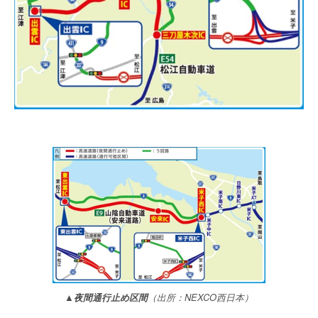
▲夜間通行止め区間
（出所：NEXCO西日本）