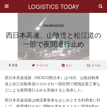
LOGISTICS TODAY
2022年4月20日
西日本高速、山陰道と松江道の
一部で夜間通行止め
共有
ツイート
ピン
メール
西日本高速道路（NEXCO西日本）は19日、山陰自動車
道と松江自動車道のそれぞれ一部区間で標識設置工事な
どによる夜間通行止めを実施すると発表した。
西日本高速道路は物流事業者をはじめとする利用者に対
して、夜間通行止めに理解を求めるとともに国道9号や