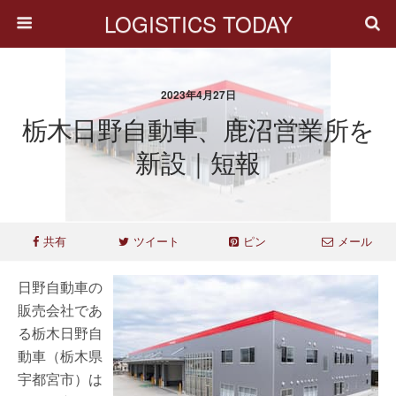
LOGISTICS TODAY
2023年4月27日
栃木日野自動車、鹿沼営業所を
新設｜短報
共有
ツイート
ピン
メール
日野自動車の
販売会社であ
る栃木日野自
動車（栃木県
宇都宮市）は