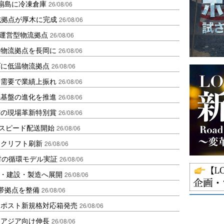
扇島に冷凍倉庫
26/08/06
域拠点が厚木に完成
26/08/06
運営型物流拠点
26/08/06
温物流拠点を長岡に
26/08/06
ダに低温物流拠点
26/08/06
送需要で業績上振れ
26/08/06
流基盤の進化を推進
26/08/06
賞の現場革新特別賞
26/08/06
しスピード配送開始
26/08/06
ークリフト刷新
26/08/06
材の循環モデル実証
26/08/06
物流・建設・製造へ展開
26/08/06
帯拠点を整備
26/08/06
クポスト新規格対応箱発売
26/08/06
・アジア向け伸長
26/08/06