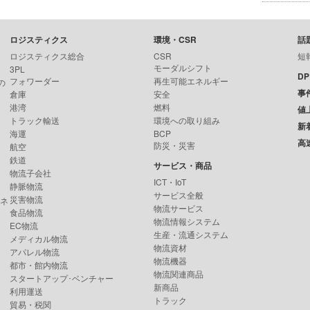
ロジスティクス
環境・CSR
話
ロジスティクス総合
CSR
短
モーダルシフト
3PL
D
フォワーダー
再生可能エネルギー
の
事
倉庫
安全
港湾
燃料
値
トラック輸送
環境への取り組み
新
海運
BCP
高
防災・災害
航空
鉄道
サービス・商品
物流子会社
ICT・IoT
静脈物流
サービス全般
災害物流
ンネ
物流サービス
食品物流
物流情報システム
EC物流
生産・流通システム
メディカル物流
物流資材
アパレル物流
物流機器
都市・館内物流
物流関連商品
スタートアップ･ベンチャー
新商品
利用運送
トラック
貿易・税関