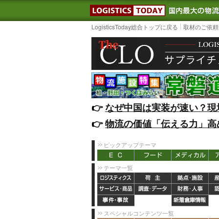
LOGISTIC
LogisticsToday総合トップに戻る
取材のご依頼
👉️
なぜ中国は実装が速い？現
👉️
物流の価値「伝える力」高
ピックアップテーマ
テーマ一覧
スペシャルコンテンツ一覧