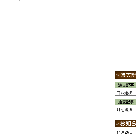
過去記事
過去記事
11月26日