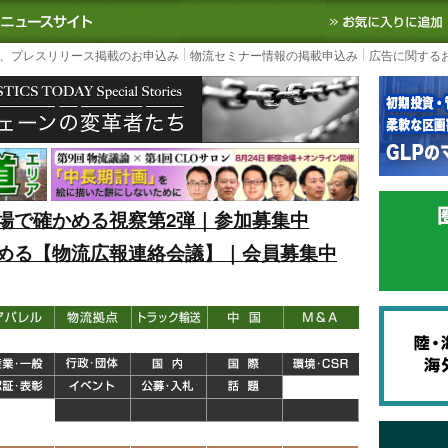
S TODAY｜国内最大の物流ニュースサイト
3PL, SCMなど国内外の最新の物流
、プレスリリース掲載のお申込み
物流セミナー情報の掲載申込み
広告に関する
場で確かめる視察第2弾｜参加募集中
める【物流広報連絡会議】｜会員募集中