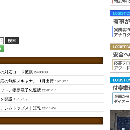
録
ンの対応コード拡張
24/03/08
応の無線スキャナ、11月出荷
16/10/11
ィット、帳票電子化連携
22/01/17
座を開設
15/07/02
に、シムトップス｜短報
22/11/24