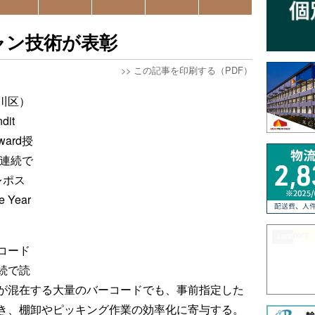
ャン技術が表彰
>>
この記事を印刷する（PDF）
川区）
it
Award授
・連続で
レポス
e Year
コード
続で読
が混在する大量のバーコードでも、事前指定した
き、棚卸やピッキング作業の効率化に寄与する。