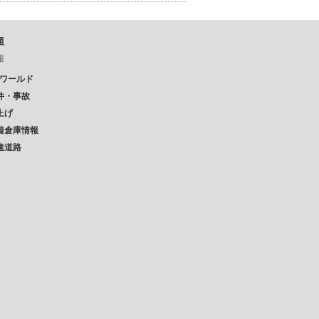
題
報
Pワールド
件・事故
上げ
着倉庫情報
速道路