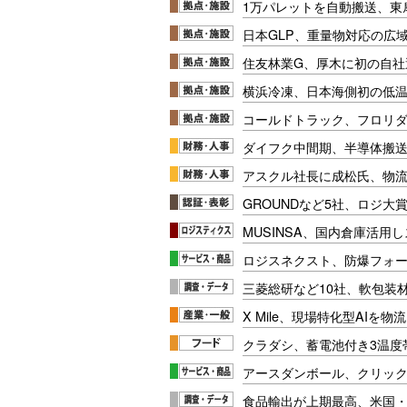
1万パレットを自動搬送、東
日本GLP、重量物対応の広
住友林業G、厚木に初の自社
横浜冷凍、日本海側初の低
コールドトラック、フロリ
ダイフク中間期、半導体搬
アスクル社長に成松氏、物
GROUNDなど5社、ロジ大
MUSINSA、国内倉庫活用
ロジスネクスト、防爆フォ
三菱総研など10社、軟包装
X Mile、現場特化型AIを
クラダシ、蓄電池付き3温度
アースダンボール、クリッ
食品輸出が上期最高、米国