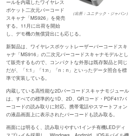
ールを内蔵したワイヤレス
ポケット二次元バーコード
（出所：ユニテック・ジャパン）
スキャナ「MS926」を発売
する。11月に出荷を開始
し、デモ機の無償貸出にも応じる。
新製品は、ワイヤレスポケットレーザーバーコードスキ
ャナ「MS916」の二次元バーコードスキャナモデルとし
て販売するもので、コンパクトな外形は既存製品と同じ
だが、「1:1」「1:n」「n：n」といったデータ照合を標
準で実装している。
内蔵している高性能な2Dバーコードスキャナモジュール
は、すべての標準的な1D、2D、QRコード・PDF417バ
ーコードの読み取りに対応。携帯電話やスマートフォン
の液晶画面上に表示されたバーコードも読み取る。
画面には明るく、読み取りやすい1インチ有機LEDディ
スプレイを採用し、Windows、Android、iOSモバイル機