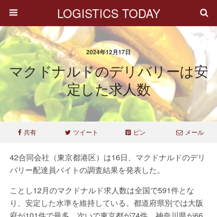
LOGISTICS TODAY
2024年12月17日
マクドナルドのデリバリーは安
定した求人数
共有
ツイート
ピン
メール
42合同会社（東京都港区）は16日、マクドナルドのデリ
バリー配達員バイトの調査結果を発表した。
ことし12月のマクドナルド求人数は全国で591件とな
り、安定した水準を維持している。都道府県別では大阪
府が101件で最多、次いで東京都が74件、神奈川県が66