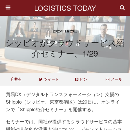
LOGISTICS TODAY
2025年1月23日
シッピオがクラウドサービス紹
介セミナー、1/29
共有
ツイート
ピン
メール
貿易DX（デジタルトランスフォーメーション）支援の
Shippio（シッピオ、東京都港区）は29日に、オンライ
ンで「Shippio紹介セミナー」を開催する。
セミナーでは、同社が提供するクラウドサービスの基本
機能や具体的な活用方法について、デモンストレーショ