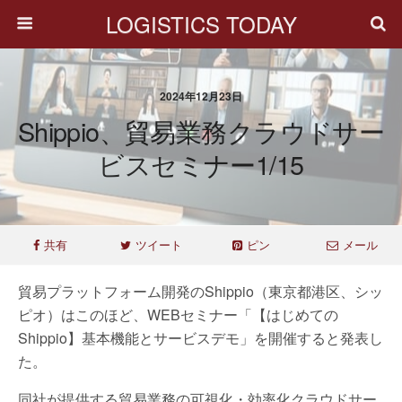
LOGISTICS TODAY
2024年12月23日
Shippio、貿易業務クラウドサー
ビスセミナー1/15
共有
ツイート
ピン
メール
貿易プラットフォーム開発のShippio（東京都港区、シッ
ピオ）はこのほど、WEBセミナー「【はじめての
Shippio】基本機能とサービスデモ」を開催すると発表し
た。
同社が提供する貿易業務の可視化・効率化クラウドサー