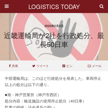
LOGISTICS TODAY
2025年2月3日
近畿運輸局が2社を行政処分、最
長50日車
共有
ツイート
ピン
メール
中部運輸局は、このほど行政処分を発表した。車両停止
以上の処分は以下の通り。
■旭・神戸営業所（神戸市西区）
処分内容：輸送施設の使用停止処分（40日車）
監査の端緒：法令違反の疑い