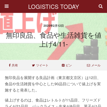
LOGISTICS TODAY
2025年2月12日
無印良品、食品や生活雑貨を値
上げ4/11-
共有
ツイート
ピン
メール
無印良品を展開する良品計画（東京都文京区）は12日、
食品や生活雑貨を中心とした90品目について値上げを実
施すると発表した。
値上げするのは、食品はレトルトが11品目、フリーズド
ライが21品目、パックライス・生米が8品目、菓子が1品