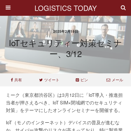
LOGISTICS TODAY
2025年2月19日
IoTセキュリティー対策セミナ
ー、3/12
共有
ツイート
ピン
メール
ミーク（東京都渋谷区）は3月12日に「IoT導入・推進担
当者が押さえるべき、IoT SIM×閉域網でのセキュリティ
対策」をテーマにしたオンラインセミナーを開催する。
IoT（モノのインターネット）デバイスの普及が進むな
か、サイバー攻撃のリスクが高まっており、特に製造業