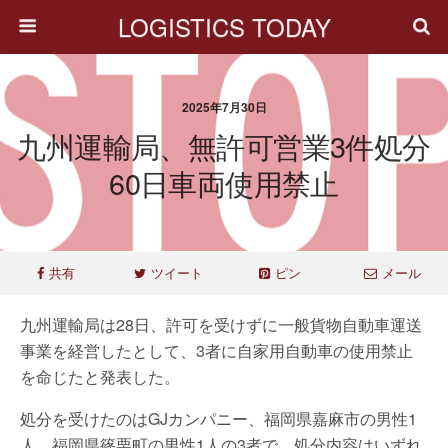
LOGISTICS TODAY
2025年7月30日
九州運輸局、無許可営業3件処分
60日車両使用禁止
共有
ツイート
ピン
メール
九州運輸局は28日、許可を受けずに一般貨物自動車運送
事業を経営したとして、3者に自家用自動車の使用禁止
を命じたと発表した。
処分を受けたのはGJカンパニー、福岡県嘉麻市の男性1
人、福岡県篠栗町の男性1人の3者で、処分内容はいずれ