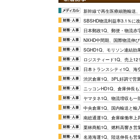
新幹線で再生医療細胞輸送
SBSHD物流利益率3.1％
日本郵政1Q、郵便・物流赤
NXHD中間期、国際物流伸び
SGHD1Q、モリソン連結効
ロジスティード1Q、売上1
日本トランスシティ1Q、海
渋沢倉庫1Q、3PL好調で営
ニッコンHD1Q、倉庫伸長
ヤマタネ1Q、物流増収も一
中央倉庫1Q、国内輸送と輸
南総通運1Q、倉庫稼働率上
栗林商船1Q、燃料高響き営
名港海運1Q、陸送伸長も営業