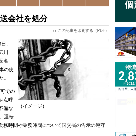
運送会社を処分
>>
この記事を印刷する（PDF）
5日、
広川
玉名
車の使
た。
許可での
や点呼
（イメージ）
不備な
、運転
勤務時間や乗務時間について国交省の告示の遵守