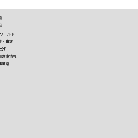
題
報
Pワールド
件・事故
上げ
着倉庫情報
速道路