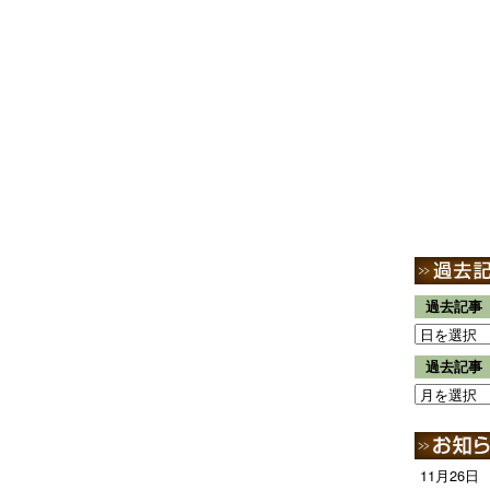
過去記事
過去記事
11月26日