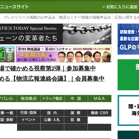
S TODAY｜国内最大の物流ニュースサイト
3PL, SCMなど国内外の最新の物流
、プレスリリース掲載のお申込み
物流セミナー情報の掲載申込み
広告に関する
場で確かめる視察第2弾｜参加募集中
める【物流広報連絡会議】｜会員募集中