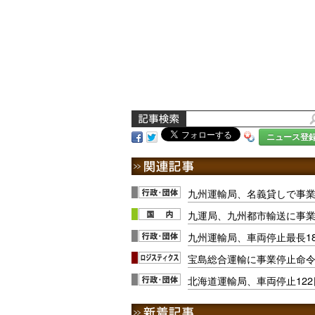
ニュース登
九州運輸局、名義貸しで事業
九運局、九州都市輸送に事業
九州運輸局、車両停止最長18
宝島総合運輸に事業停止命令
北海道運輸局、車両停止122