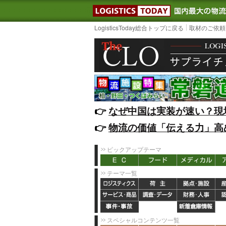
LOGISTIC
LogisticsToday総合トップに戻る
取材のご依頼
👉️
なぜ中国は実装が速い？現
👉️
物流の価値「伝える力」高
ピックアップテーマ
テーマ一覧
スペシャルコンテンツ一覧