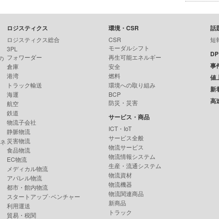
ロジスティクス
環境・CSR
話
ロジスティクス総合
CSR
短
モーダルシフト
3PL
D
フォワーダー
再生可能エネルギー
の
事
倉庫
安全
港湾
燃料
値
トラック輸送
環境への取り組み
新
海運
BCP
高
防災・災害
航空
鉄道
サービス・商品
物流子会社
ICT・IoT
静脈物流
サービス全般
災害物流
ンネ
物流サービス
食品物流
物流情報システム
EC物流
生産・流通システム
メディカル物流
物流資材
アパレル物流
物流機器
都市・館内物流
物流関連商品
スタートアップ･ベンチャー
新商品
利用運送
トラック
貿易・税関