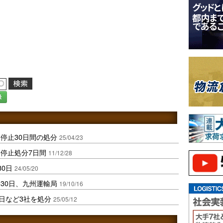
録
停止30日間の処分
25/04/23
停止処分7日間
11/12/28
0日
24/05/20
30日、九州運輸局
19/10/16
日など3社を処分
25/05/12