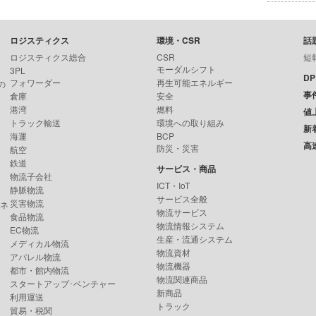
ロジスティクス
環境・CSR
話
ロジスティクス総合
CSR
短
モーダルシフト
3PL
D
フォワーダー
再生可能エネルギー
の
事
倉庫
安全
港湾
燃料
値
トラック輸送
環境への取り組み
新
海運
BCP
高
防災・災害
航空
鉄道
サービス・商品
物流子会社
ICT・IoT
静脈物流
サービス全般
災害物流
ンネ
物流サービス
食品物流
物流情報システム
EC物流
生産・流通システム
メディカル物流
物流資材
アパレル物流
物流機器
都市・館内物流
物流関連商品
スタートアップ･ベンチャー
新商品
利用運送
トラック
貿易・税関