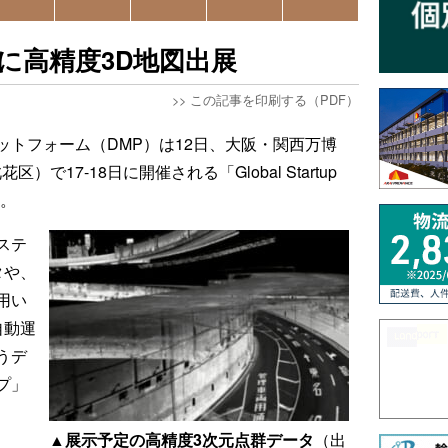
Oに高精度3D地図出展
>>
この記事を印刷する（PDF）
ットフォーム（DMP）は12日、大阪・関西万博
）で17-18日に開催される「Global Startup
た。
ステ
タや、
用い
自動運
うデ
プ」
▲展示予定の高精度3次元点群データ
（出