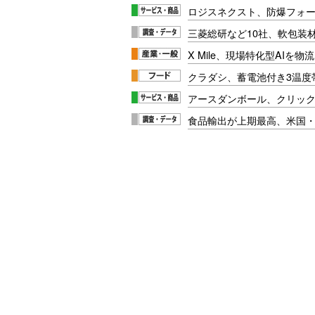
ロジスネクスト、防爆フォ
三菱総研など10社、軟包装
X Mile、現場特化型AIを
クラダシ、蓄電池付き3温度
アースダンボール、クリッ
食品輸出が上期最高、米国