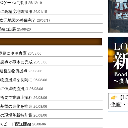
PCゲームに採用
25/12/19
クに高精度地図採用
26/01/15
3次元地図の整備完了
26/02/17
会議に出展
25/08/20
扇島に冷凍倉庫
26/08/06
域拠点が厚木に完成
26/08/06
運営型物流拠点
26/08/06
温物流拠点を長岡に
26/08/06
ダに低温物流拠点
26/08/06
送需要で業績上振れ
26/08/06
流基盤の進化を推進
26/08/06
賞の現場革新特別賞
26/08/06
しスピード配送開始
26/08/06