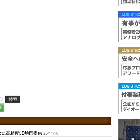
録
タに高精度3D地図提供
25/11/10