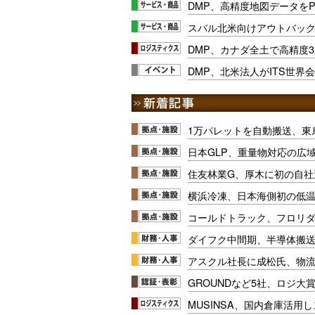
DMP、高精度地図データを
スバル北米向けアウトバッ
DMP、カナダ全土で高精度
DMP、北米法人がITS世界
1万パレットを自動搬送、東
日本GLP、重量物対応の広
住友林業G、厚木に初の自社
横浜冷凍、日本海側初の低
コールドトラック、フロリ
ダイフク中間期、半導体搬
アスクル社長に成松氏、物
GROUNDなど5社、ロジ大
MUSINSA、国内倉庫活用