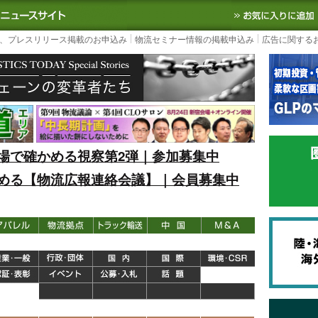
S TODAY｜国内最大の物流ニュースサイト
3PL, SCMなど国内外の最新の物流
、プレスリリース掲載のお申込み
物流セミナー情報の掲載申込み
広告に関する
場で確かめる視察第2弾｜参加募集中
める【物流広報連絡会議】｜会員募集中