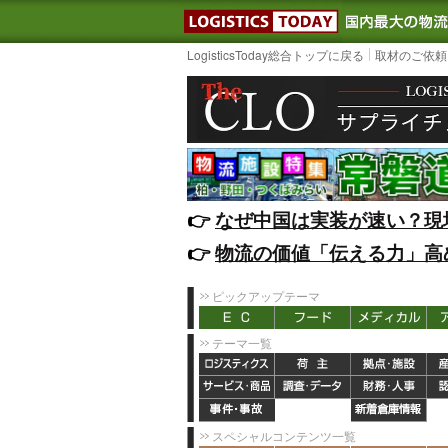
LOGISTIC
LogisticsToday総合トップに戻る
取材のご依頼
👉️
なぜ中国は実装が速い？現
👉️
物流の価値「伝える力」高
ピックアップテーマ
テーマ一覧
スペシャルコンテンツ一覧