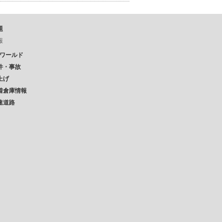
題
報
Pワールド
件・事故
上げ
着倉庫情報
速道路