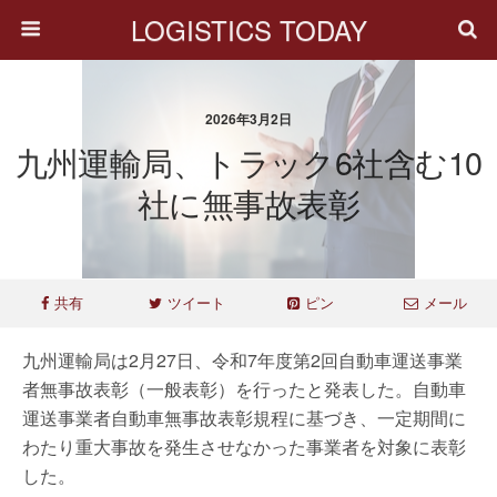
LOGISTICS TODAY
2026年3月2日
九州運輸局、トラック6社含む10
社に無事故表彰
共有
ツイート
ピン
メール
九州運輸局は2月27日、令和7年度第2回自動車運送事業
者無事故表彰（一般表彰）を行ったと発表した。自動車
運送事業者自動車無事故表彰規程に基づき、一定期間に
わたり重大事故を発生させなかった事業者を対象に表彰
した。