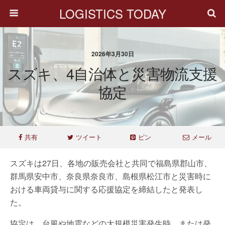
LOGISTICS TODAY
2026年3月30日
スズキ、4自治体と災害物流支援
協定
共有
ツイート
ピン
メール
スズキは27日、各地の販売会社と共同で福島県郡山市、
群馬県安中市、奈良県奈良市、島根県松江市と災害時に
おける車両貸与に関する応援協定を締結したと発表し
た。
協定は、台風や地震などの大規模災害発生時、または発