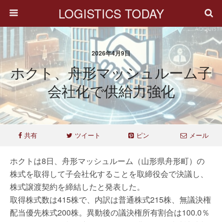
LOGISTICS TODAY
2026年4月9日
ホクト、舟形マッシュルーム子
会社化で供給力強化
共有
ツイート
ピン
メール
ホクトは8日、舟形マッシュルーム（山形県舟形町）の
株式を取得して子会社化することを取締役会で決議し、
株式譲渡契約を締結したと発表した。
取得株式数は415株で、内訳は普通株式215株、無議決権
配当優先株式200株。異動後の議決権所有割合は100.0％