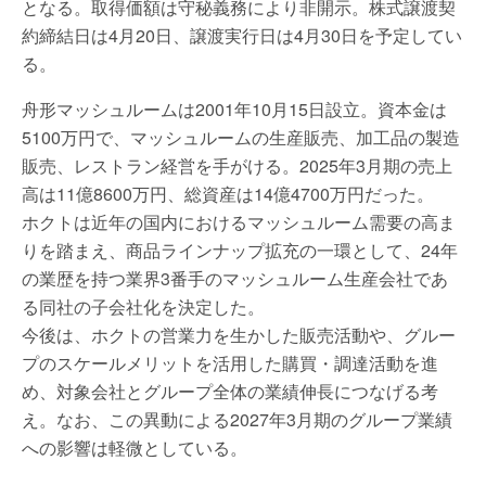
となる。取得価額は守秘義務により非開示。株式譲渡契
約締結日は4月20日、譲渡実行日は4月30日を予定してい
る。
舟形マッシュルームは2001年10月15日設立。資本金は
5100万円で、マッシュルームの生産販売、加工品の製造
販売、レストラン経営を手がける。2025年3月期の売上
高は11億8600万円、総資産は14億4700万円だった。
ホクトは近年の国内におけるマッシュルーム需要の高ま
りを踏まえ、商品ラインナップ拡充の一環として、24年
の業歴を持つ業界3番手のマッシュルーム生産会社であ
る同社の子会社化を決定した。
今後は、ホクトの営業力を生かした販売活動や、グルー
プのスケールメリットを活用した購買・調達活動を進
め、対象会社とグループ全体の業績伸長につなげる考
え。なお、この異動による2027年3月期のグループ業績
への影響は軽微としている。