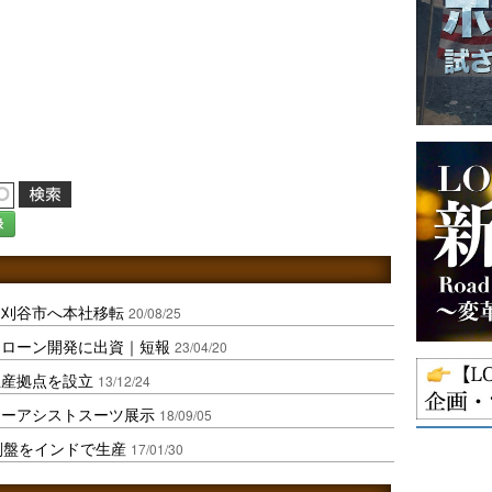
録
ら刈谷市へ本社移転
20/08/25
ドローン開発に出資｜短報
23/04/20
生産拠点を設立
13/12/24
ワーアシストスーツ展示
18/09/05
削盤をインドで生産
17/01/30