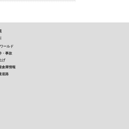
題
報
Pワールド
件・事故
上げ
着倉庫情報
速道路