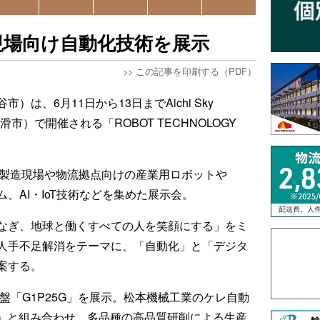
現場向け自動化技術を展示
>>
この記事を印刷する（PDF）
）は、6月11日から13日までAichi Sky
市）で開催される「ROBOT TECHNOLOGY
PANは、製造現場や物流拠点向けの産業用ロボットや
、AI・IoT技術などを集めた展示会。
なぎ、地球と働くすべての人を笑顔にする」をミ
人手不足解消をテーマに、「自動化」と「デジタ
案する。
盤「G1P25G」を展示。松本機械工業のケレ自動
® Adv」と組み合わせ、多品種の高品質研削による生産