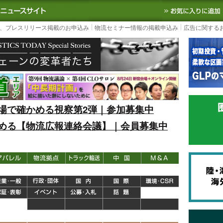
S TODAY｜国内最大の物流ニュースサイト
3PL, SCMなど国内外の最新の物流
、プレスリリース掲載のお申込み
物流セミナー情報の掲載申込み
広告に関する
場で確かめる視察第2弾｜参加募集中
める【物流広報連絡会議】｜会員募集中