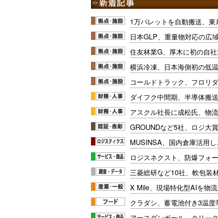
1万パレットを自動搬送、東
日本GLP、重量物対応の広
住友林業G、厚木に初の自社
横浜冷凍、日本海側初の低
コールドトラック、フロリ
ダイフク中間期、半導体搬
アスクル社長に成松氏、物
GROUNDなど5社、ロジ大
MUSINSA、国内倉庫活用
ロジスネクスト、防爆フォ
三菱総研など10社、軟包装
X Mile、現場特化型AIを
クラダシ、蓄電池付き3温度
アースダンボール、クリッ