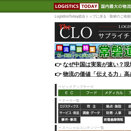
LOGISTIC
LogisticsToday総合トップに戻る
取材のご依頼
👉️
なぜ中国は実装が速い？現
👉️
物流の価値「伝える力」高
ピックアップテーマ
テーマ一覧
スペシャルコンテンツ一覧