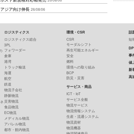
・アジア向け伸長
26/08/06
ロジスティクス
環境・CSR
話
ロジスティクス総合
CSR
短
モーダルシフト
3PL
D
フォワーダー
再生可能エネルギー
の
事
倉庫
安全
港湾
燃料
値
トラック輸送
環境への取り組み
新
海運
BCP
高
防災・災害
航空
鉄道
サービス・商品
物流子会社
ICT・IoT
静脈物流
サービス全般
災害物流
ンネ
物流サービス
食品物流
物流情報システム
EC物流
生産・流通システム
メディカル物流
物流資材
アパレル物流
物流機器
都市・館内物流
物流関連商品