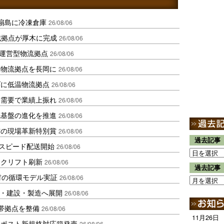
扇島に冷凍倉庫
26/08/06
域拠点が厚木に完成
26/08/06
運営型物流拠点
26/08/06
温物流拠点を長岡に
26/08/06
ダに低温物流拠点
26/08/06
送需要で業績上振れ
26/08/06
流基盤の進化を推進
26/08/06
賞の現場革新特別賞
26/08/06
過去記事
しスピード配送開始
26/08/06
ークリフト刷新
26/08/06
過去記事
材の循環モデル実証
26/08/06
物流・建設・製造へ展開
26/08/06
帯拠点を整備
26/08/06
11月26日
クポスト新規格対応箱発売
26/08/06