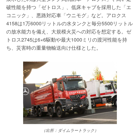
破性能を持つ「ゼトロス」、低床キャブを採用した「エ
コニック」、悪路対応車「ウニモグ」など。アロクス
4158は1万6000リットルの水タンクと毎分5500リットル
の放水能力を備え、大規模火災への対応を想定する。ゼ
トロス2745は6×6駆動や最大1000ミリの渡河性能を持
ち、災害時の重量物輸送向け仕様とした。
（出所：ダイムラートラック）