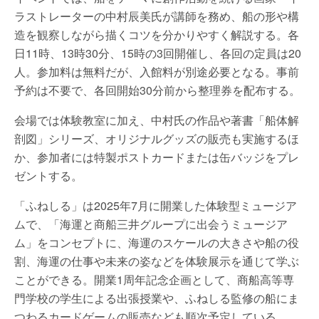
ラストレーターの中村辰美氏が講師を務め、船の形や構
造を観察しながら描くコツを分かりやすく解説する。各
日11時、13時30分、15時の3回開催し、各回の定員は20
人。参加料は無料だが、入館料が別途必要となる。事前
予約は不要で、各回開始30分前から整理券を配布する。
会場では体験教室に加え、中村氏の作品や著書「船体解
剖図」シリーズ、オリジナルグッズの販売も実施するほ
か、参加者には特製ポストカードまたは缶バッジをプレ
ゼントする。
「ふねしる」は2025年7月に開業した体験型ミュージア
ムで、「海運と商船三井グループに出会うミュージア
ム」をコンセプトに、海運のスケールの大きさや船の役
割、海運の仕事や未来の姿などを体験展示を通じて学ぶ
ことができる。開業1周年記念企画として、商船高等専
門学校の学生による出張授業や、ふねしる監修の船にま
つわるカードゲームの販売なども順次予定している。