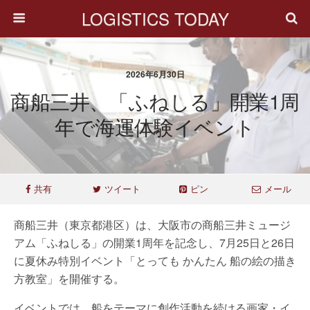
LOGISTICS TODAY
2026年6月30日
商船三井、「ふねしる」開業1周
年で海運体験イベント
共有
ツイート
ピン
メール
商船三井（東京都港区）は、大阪市の商船三井ミュージ
アム「ふねしる」の開業1周年を記念し、7月25日と26日
に夏休み特別イベント「とっても かんたん 船の絵の描き
方教室」を開催する。
イベントでは、船をテーマに創作活動を続ける画家・イ