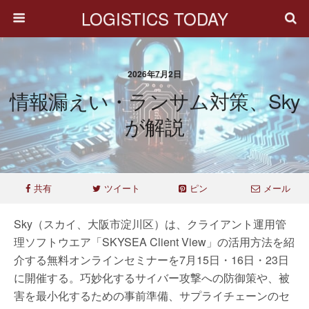
LOGISTICS TODAY
2026年7月2日
情報漏えい・ランサム対策、Sky
が解説
共有
ツイート
ピン
メール
Sky（スカイ、大阪市淀川区）は、クライアント運用管
理ソフトウエア「SKYSEA Client View」の活用方法を紹
介する無料オンラインセミナーを7月15日・16日・23日
に開催する。巧妙化するサイバー攻撃への防御策や、被
害を最小化するための事前準備、サプライチェーンのセ