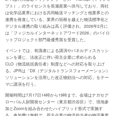
プト）」のライセンスを長瀬産業へ供与しており、両社
は化学品業界における共同輸送マッチングと他業界との
連携を推進している。業界の垣根を越えた物流標準化と
デジタル連携の取り組みは高く評価され、2026年2月に
は「フィジカルインターネットアワード2026」のパイロ
ットプロジェクト部門最優秀賞を受賞した。
イベントでは、有識者による講演やパネルディスカッシ
ョンを通じ、法改正に伴い荷主企業に求められる
CLO（物流統括責任者）制度などへの対応を取り上げ
る。JPRは「DX（デジタルトランスフォーメーション）
ソリューションを活用した改正物効法への対応」をテー
マに講演を行う。
開催時間は7月17日14時から19時まで。会場はナガセグ
ローバル人財開発センター（東京都渋谷区）で、現地参
加とZoomを組み合わせたハイブリッド形式で実施す
る。参加費は無料で、荷主企業の物流担当者や物流事業