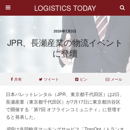
LOGISTICS TODAY
2026年7月3日
JPR、長瀬産業の物流イベント
に登壇
共有
ツイート
ピン
メール
日本パレットレンタル（JPR、東京都千代田区）は2日、
長瀬産業（東京都千代田区）が7月17日に東京都渋谷区
で開催する「第7回 オフラインコミュニティ」に登壇す
ると発表した。
JPRは共同輸送マッチングサービス「TranOpt（トランオ