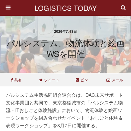
LOGISTICS TODAY
2026年7月3日
パルシステム、物流体験と絵画
WSを開催
共有
ツイート
ピン
メール
パルシステム生活協同組合連合会は、DAC未来サポート
文化事業団と共同で、東京都稲城市の「パルシステム物
流・ITおしごと体験施設」において、物流体験と絵画ワ
ークショップを組み合わせたイベント「おしごと体験＆
表現ワークショップ」を8月7日に開催する。