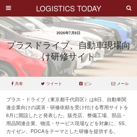
LOGISTICS TODAY
2026年7月8日
プラスドライブ、自動車現場向
け研修サイト
共有
ツイート
ピン
メール
プラス・ドライブ（東京都千代田区）は8日、自動車関
連企業向けの講演・研修依頼を受け付ける専用サイトを
6月に開設したと発表した。販売店、整備工場、部品・
用品関連企業、物流・サービス現場などを対象に、5S、
カイゼン、PDCAをテーマとした研修を提供する。