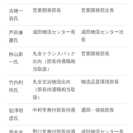
営業開発部長
営業開発部次長
吉橋一
容氏
成田物流センター長
成田物流センター次
芦田兼
長
慶氏
丸全トランスパック
営業開発部長
秋山新
出向（部長待遇職相
一氏
当取扱）
丸全京浜物流出向
物流品質環境部長
竹内利
（部長待遇職相当取
尚氏
扱）
中村常務付部長待遇
通関・保税部長
舘澤明
彦氏
野口常務付部長待遇
成田物流センター長
岡本光