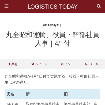
LOGISTICS TODAY
2014年3月31日
丸全昭和運輸、役員・幹部社員
人事｜4/1付
共有
ツイート
ピン
メール
丸全昭和運輸が4月1日付で実施する、役員・幹部社員人
事は次の通り。
氏名
新
旧
取締役海外事業推進
海外事業推進部、中
鈴木秀