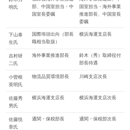
部、中国室担当・中
国室担当・海外事業
明氏
国室長委嘱
推進部長、中国室長
委嘱
国際埠頭出向（部長
横浜海運支店長
下山泰
職相当取扱）
生氏
海外事業推進部長
鈴木（秀）取締役付
吉村研
部長待遇
二氏
物流品質環境部長
川崎支店次長
小曽根
英明氏
横浜海運支店長
横浜海運支店次長
佐藤秀
男氏
通関・保税部長
通関・保税部次長
佐藤悦
章氏