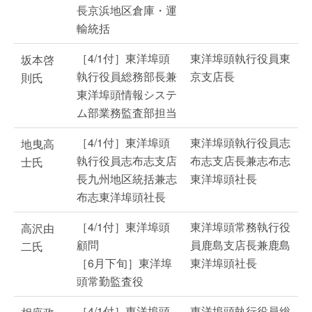
長京浜地区倉庫・運
輸統括
［4/1付］東洋埠頭
東洋埠頭執行役員東
坂本啓
執行役員総務部長兼
京支店長
則氏
東洋埠頭情報システ
ム部業務監査部担当
［4/1付］東洋埠頭
東洋埠頭執行役員志
地曳高
執行役員志布志支店
布志支店長兼志布志
士氏
長九州地区統括兼志
東洋埠頭社長
布志東洋埠頭社長
［4/1付］東洋埠頭
東洋埠頭常務執行役
高沢由
顧問
員鹿島支店長兼鹿島
二氏
［6月下旬］東洋埠
東洋埠頭社長
頭常勤監査役
［4/1付］東洋埠頭
東洋埠頭執行役員総