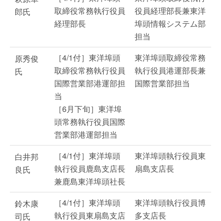
取締役常務執行役員
役員経理部長兼東洋
郎氏
経理部長
埠頭情報システム部
担当
［4/1付］東洋埠頭
東洋埠頭取締役常務
原秀俊
取締役常務執行役員
執行役員港運部長兼
氏
国際営業部港運部担
国際営業部担当
当
［6月下旬］東洋埠
頭常務執行役員国際
営業部港運部担当
［4/1付］東洋埠頭
東洋埠頭執行役員東
白井邦
執行役員鹿島支店長
扇島支店長
良氏
兼鹿島東洋埠頭社長
［4/1付］東洋埠頭
東洋埠頭執行役員博
鈴木康
執行役員東扇島支店
多支店長
司氏