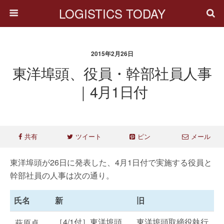
LOGISTICS TODAY
2015年2月26日
東洋埠頭、役員・幹部社員人事
｜4月1日付
共有
ツイート
ピン
メール
東洋埠頭が26日に発表した、4月1日付で実施する役員と
幹部社員の人事は次の通り。
氏名
新
旧
［4/1付］東洋埠頭
東洋埠頭取締役執行
萩原卓