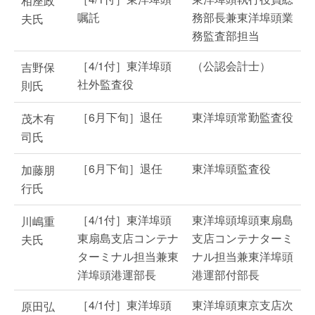
相座政
嘱託
務部長兼東洋埠頭業
夫氏
務監査部担当
［4/1付］東洋埠頭
（公認会計士）
吉野保
社外監査役
則氏
［6月下旬］退任
東洋埠頭常勤監査役
茂木有
司氏
［6月下旬］退任
東洋埠頭監査役
加藤朋
行氏
［4/1付］東洋埠頭
東洋埠頭埠頭東扇島
川嶋重
東扇島支店コンテナ
支店コンテナターミ
夫氏
ターミナル担当兼東
ナル担当兼東洋埠頭
洋埠頭港運部長
港運部付部長
［4/1付］東洋埠頭
東洋埠頭東京支店次
原田弘