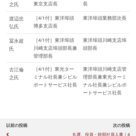
東京支店長
長
之氏
［4/1付］東洋埠頭
東洋埠頭業務部次長
渡辺忠
博多支店長
弘氏
［4/1付］東洋埠頭
東洋埠頭川崎支店埠
冨永超
川崎支店埠頭部長兼
頭部長
氏
管理部長
［4/1付］東光ター
東洋埠頭川崎支店管
古江倫
ミナル社長兼シビル
理部長兼東光ターミ
之氏
ポートサービス社長
ナル社長兼シビルポ
ートサービス社長
以前の投稿
次の投稿
丸運、役員・幹部社員人事｜4