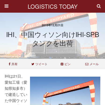
LOGISTICS TODAY
2015年12月21日
IHI、中国ウィソン向けIHI-SPB
タンクを出荷
共有
ツイート
ピン
メール
IHIは21日、
愛知工場（愛
知県知多市）
で建造してい
た中国ウィソ