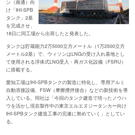
ン（南通）向
け「IHI-SPB
タンク」2基
を完成させ、
18日に同工場から出荷したと発表した。
タンクは貯蔵能力2万5000立方メートル（1万2500立方
メートル2基）で、ウィソンはLNGの受け入れ基地とし
て使用される浮体式LNG受入・再ガス化設備（FSRU）
に搭載する。
愛知工場はIHI-SPBタンクの製造に特化し、専用アルミ
自動溶接設備、FSW（摩擦攪拌接合）などの新技術を導
入している。同社は「今回のタンク建造で培ったノウハ
ウを活かし現在製作中の東京エルエヌジータンカー向け
IHI-SPBタンク建造工事の完遂に努めていく」としてい
る。