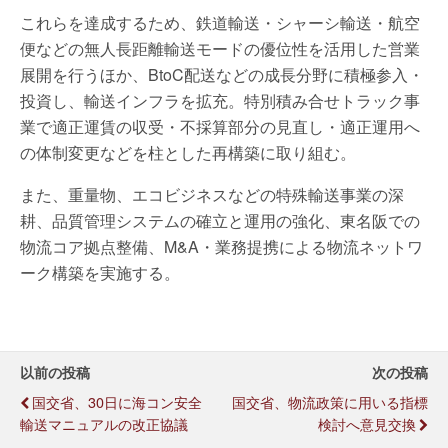
これらを達成するため、鉄道輸送・シャーシ輸送・航空
便などの無人長距離輸送モードの優位性を活用した営業
展開を行うほか、BtoC配送などの成長分野に積極参入・
投資し、輸送インフラを拡充。特別積み合せトラック事
業で適正運賃の収受・不採算部分の見直し・適正運用へ
の体制変更などを柱とした再構築に取り組む。
また、重量物、エコビジネスなどの特殊輸送事業の深
耕、品質管理システムの確立と運用の強化、東名阪での
物流コア拠点整備、M&A・業務提携による物流ネットワ
ーク構築を実施する。
以前の投稿
次の投稿
国交省、30日に海コン安全
国交省、物流政策に用いる指標
輸送マニュアルの改正協議
検討へ意見交換