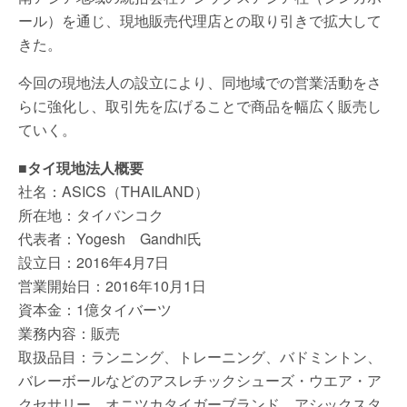
ール）を通じ、現地販売代理店との取り引きで拡大して
きた。
今回の現地法人の設立により、同地域での営業活動をさ
らに強化し、取引先を広げることで商品を幅広く販売し
ていく。
■タイ現地法人概要
社名：ASICS（THAILAND）
所在地：タイバンコク
代表者：Yogesh Gandhi氏
設立日：2016年4月7日
営業開始日：2016年10月1日
資本金：1億タイバーツ
業務内容：販売
取扱品目：ランニング、トレーニング、バドミントン、
バレーボールなどのアスレチックシューズ・ウエア・ア
クセサリー、オニツカタイガーブランド、アシックスタ