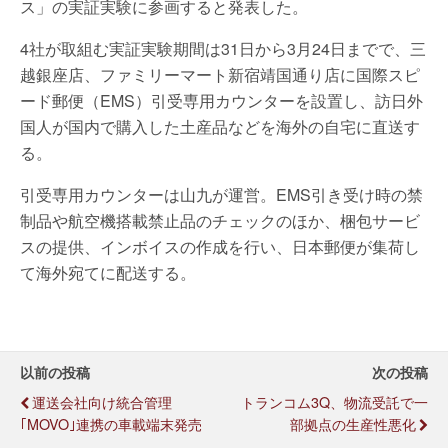
ス」の実証実験に参画すると発表した。
4社が取組む実証実験期間は31日から3月24日までで、三
越銀座店、ファミリーマート新宿靖国通り店に国際スピ
ード郵便（EMS）引受専用カウンターを設置し、訪日外
国人が国内で購入した土産品などを海外の自宅に直送す
る。
引受専用カウンターは山九が運営。EMS引き受け時の禁
制品や航空機搭載禁止品のチェックのほか、梱包サービ
スの提供、インボイスの作成を行い、日本郵便が集荷し
て海外宛てに配送する。
以前の投稿
次の投稿
運送会社向け統合管理
トランコム3Q、物流受託で一
｢MOVO｣連携の車載端末発売
部拠点の生産性悪化