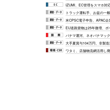
IZUMI、EC管理をスマホ
トラック運転手、お盆の一般車
米CPSC電子申告、APAC企
EU道路貨物は25年微増、
パナマ運河、ネオパナマッ
大手夏賞与104万円、非製
ワタミ、店舗物流網活用し