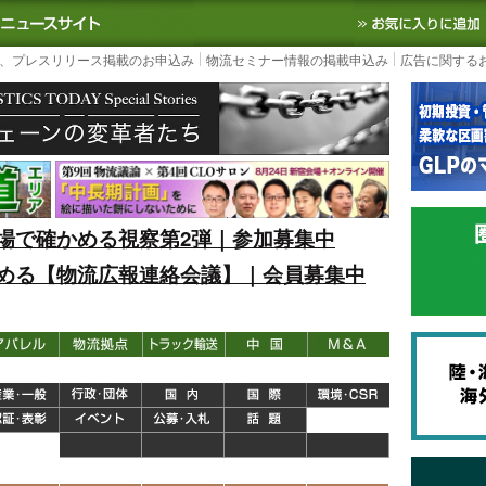
S TODAY｜国内最大の物流ニュースサイト
3PL, SCMなど国内外の最新の物流
、プレスリリース掲載のお申込み
物流セミナー情報の掲載申込み
広告に関する
場で確かめる視察第2弾｜参加募集中
める【物流広報連絡会議】｜会員募集中