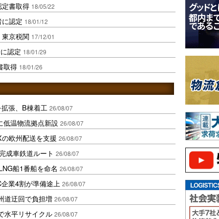
認定書取得
18/05/22
者に認定
18/01/12
、東京税関
17/12/01
者に認定
18/01/29
書取得
18/01/26
を拡張、B棟着工
26/08/07
に低温物流拠点新設
26/08/07
Xの欧州配送を支援
26/08/07
に完成車鉄道ルート
26/08/07
LNG船1番船を命名
26/08/07
C企業4割が準備途上
26/08/07
州道迂回で負担増
26/08/07
で水平リサイクル
26/08/07