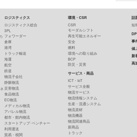
ロジスティクス
環境・CSR
話
ロジスティクス総合
CSR
短
モーダルシフト
3PL
D
フォワーダー
再生可能エネルギー
の
事
倉庫
安全
港湾
燃料
値
トラック輸送
環境への取り組み
新
海運
BCP
高
防災・災害
航空
鉄道
サービス・商品
物流子会社
ICT・IoT
静脈物流
サービス全般
災害物流
ンネ
物流サービス
食品物流
物流情報システム
EC物流
生産・流通システム
メディカル物流
物流資材
アパレル物流
物流機器
都市・館内物流
物流関連商品
スタートアップ･ベンチャー
新商品
利用運送
トラック
貿易・税関