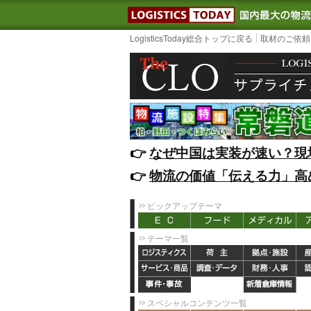
LOGISTIC
LogisticsToday総合トップに戻る
取材のご依頼
👉️
なぜ中国は実装が速い？現
👉️
物流の価値「伝える力」高
ピックアップテーマ
テーマ一覧
スペシャルコンテンツ一覧