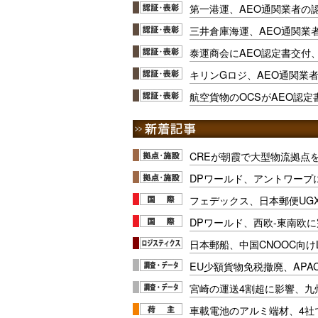
第一港運、AEO通関業者の
三井倉庫海運、AEO通関業
泰運商会にAEO認定書交付
キリンGロジ、AEO通関業
航空貨物のOCSがAEO認定
CREが朝霞で大型物流拠点
DPワールド、アントワープ
フェデックス、日本郵便UG
DPワールド、西欧-東南欧
日本郵船、中国CNOOC向け
EU少額貨物免税撤廃、APA
宮崎の運送4割超に影響、九
車載電池のアルミ端材、4社