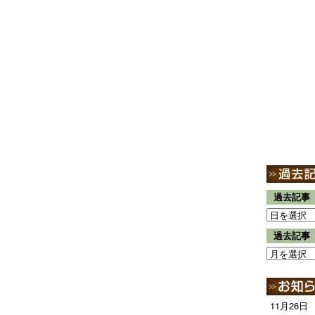
過去記事
過去記事
11月26日