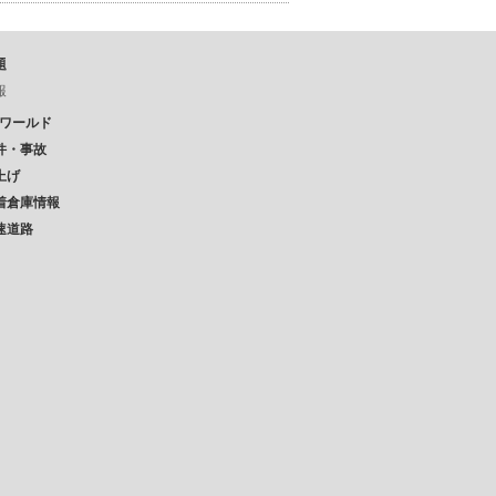
題
報
Pワールド
件・事故
上げ
着倉庫情報
速道路