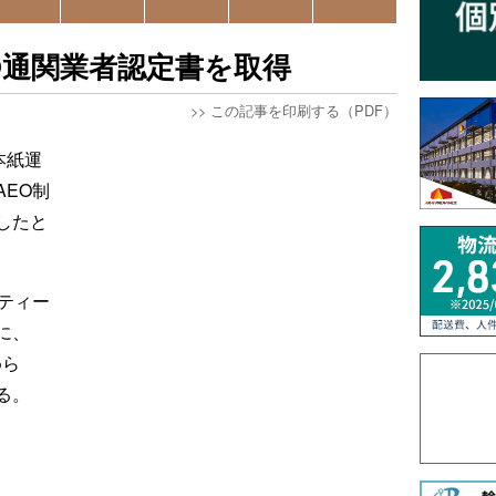
O通関業者認定書を取得
>>
この記事を印刷する（PDF）
本紙運
EO制
したと
ティー
に、
めら
る。