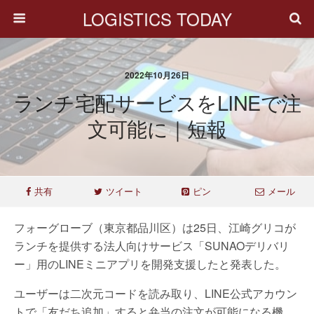
LOGISTICS TODAY
2022年10月26日
ランチ宅配サービスをLINEで注
文可能に｜短報
共有
ツイート
ピン
メール
フォーグローブ（東京都品川区）は25日、江崎グリコが
ランチを提供する法人向けサービス「SUNAOデリバリ
ー」用のLINEミニアプリを開発支援したと発表した。
ユーザーは二次元コードを読み取り、LINE公式アカウン
トで「友だち追加」すると弁当の注文が可能になる機