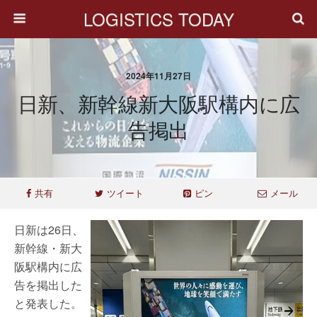
LOGISTICS TODAY
2024年11月27日
日新、新幹線新大阪駅構内に広
告掲出
共有
ツイート
ピン
メール
日新は26日、
新幹線・新大
阪駅構内に広
告を掲出した
と発表した。