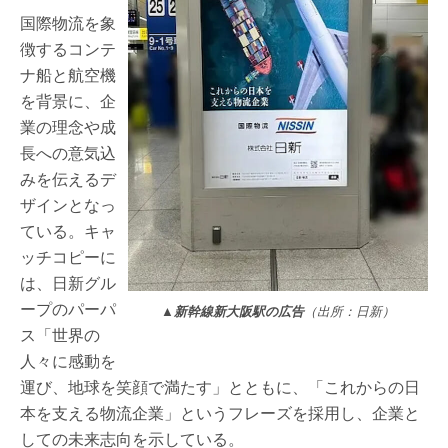
国際物流を象
徴するコンテ
ナ船と航空機
を背景に、企
業の理念や成
長への意気込
みを伝えるデ
ザインとなっ
ている。キャ
ッチコピーに
は、日新グル
ープのパーパ
▲新幹線新大阪駅の広告
（出所：日新）
ス「世界の
人々に感動を
運び、地球を笑顔で満たす」とともに、「これからの日
本を支える物流企業」というフレーズを採用し、企業と
しての未来志向を示している。