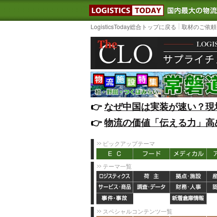
LOGISTIC
LogisticsToday総合トップに戻る
取材のご依頼
👉️
なぜ中国は実装が速い？現
👉️
物流の価値「伝える力」高
ピックアップテーマ
テーマ一覧
スペシャルコンテンツ一覧