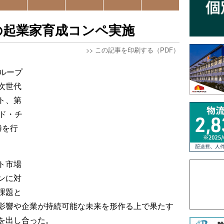
の起業家育成コンペ実施
>>
この記事を印刷する（PDF）
ループ
次世代
ト、第
ド・チ
勝を行
ト市場
ンに対
課題と
影響や企業が持続可能な未来を形作る上で果たす
を出し合った。