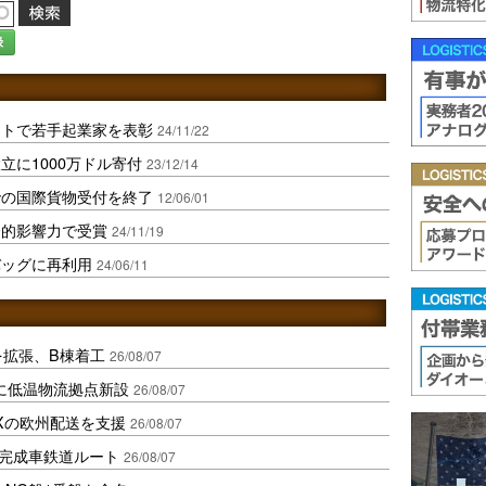
録
ントで若手起業家を表彰
24/11/22
立に1000万ドル寄付
23/12/14
での国際貨物受付を終了
12/06/01
会的影響力で受賞
24/11/19
バッグに再利用
24/06/11
を拡張、B棟着工
26/08/07
に低温物流拠点新設
26/08/07
Xの欧州配送を支援
26/08/07
に完成車鉄道ルート
26/08/07