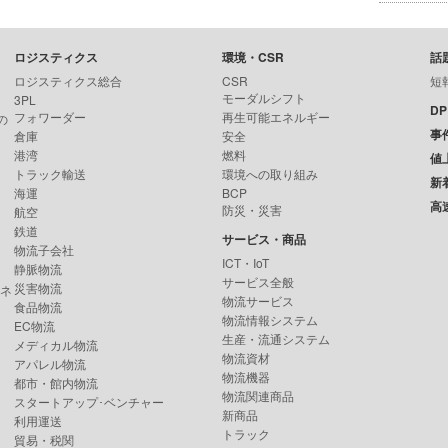
ロジスティクス
環境・CSR
話
ロジスティクス総合
CSR
短
モーダルシフト
3PL
D
フォワーダー
再生可能エネルギー
の
事
倉庫
安全
港湾
燃料
値
トラック輸送
環境への取り組み
新
海運
BCP
高
防災・災害
航空
鉄道
サービス・商品
物流子会社
ICT・IoT
静脈物流
サービス全般
災害物流
ンネ
物流サービス
食品物流
物流情報システム
EC物流
生産・流通システム
メディカル物流
物流資材
アパレル物流
物流機器
都市・館内物流
物流関連商品
スタートアップ･ベンチャー
新商品
利用運送
トラック
貿易・税関