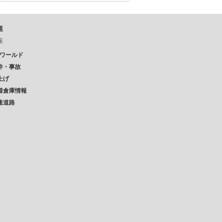
題
報
Pワールド
件・事故
上げ
着倉庫情報
速道路