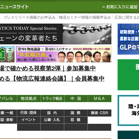
S TODAY｜国内最大の物流ニュースサイト
3PL, SCMなど国内外の最新の物流
、プレスリリース掲載のお申込み
物流セミナー情報の掲載申込み
広告に関する
場で確かめる視察第2弾｜参加募集中
める【物流広報連絡会議】｜会員募集中