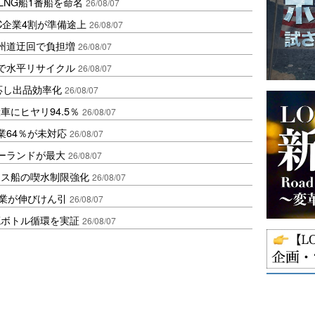
LNG船1番船を命名
26/08/07
C企業4割が準備途上
26/08/07
州道迂回で負担増
26/08/07
で水平リサイクル
26/08/07
対応し出品効率化
26/08/07
にヒヤリ94.5％
26/08/07
業64％が未対応
26/08/07
ポーランドが最大
26/08/07
クス船の喫水制限強化
26/08/07
造業が伸びけん引
26/08/07
廃ボトル循環を実証
26/08/07