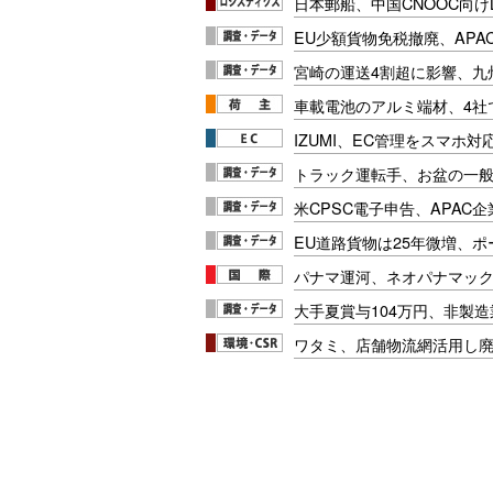
日本郵船、中国CNOOC向け
EU少額貨物免税撤廃、APA
宮崎の運送4割超に影響、九
車載電池のアルミ端材、4社
IZUMI、EC管理をスマホ
トラック運転手、お盆の一般車
米CPSC電子申告、APAC企
EU道路貨物は25年微増、
パナマ運河、ネオパナマッ
大手夏賞与104万円、非製
ワタミ、店舗物流網活用し