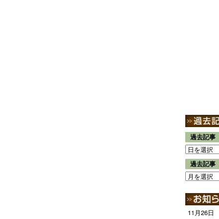
過去記事
過去記事
11月26日