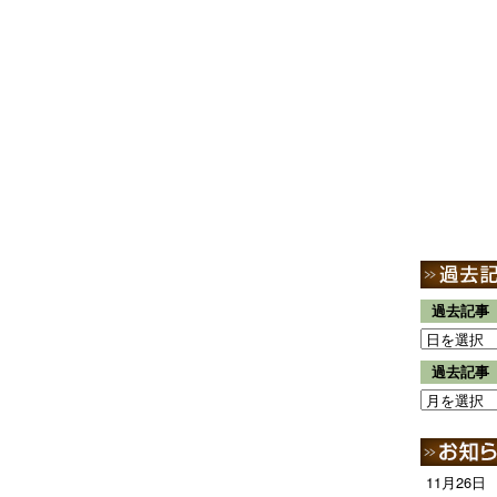
過去記事
過去記事
11月26日