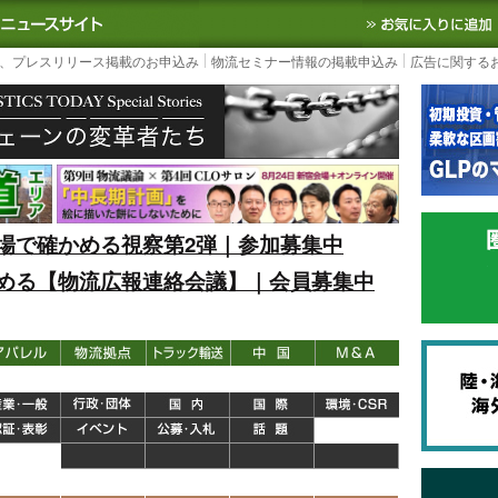
S TODAY｜国内最大の物流ニュースサイト
3PL, SCMなど国内外の最新の物流
、プレスリリース掲載のお申込み
物流セミナー情報の掲載申込み
広告に関する
場で確かめる視察第2弾｜参加募集中
める【物流広報連絡会議】｜会員募集中