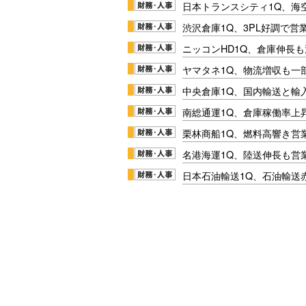
日本トランスシティ1Q、海
渋沢倉庫1Q、3PL好調で営
ニッコンHD1Q、倉庫伸長
ヤマタネ1Q、物流増収も一
中央倉庫1Q、国内輸送と輸
南総通運1Q、倉庫稼働率上
栗林商船1Q、燃料高響き営
名港海運1Q、陸送伸長も営業
日本石油輸送1Q、石油輸送