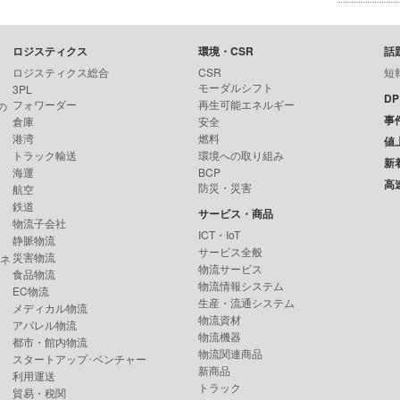
ロジスティクス
環境・CSR
話
ロジスティクス総合
CSR
短
モーダルシフト
3PL
D
フォワーダー
再生可能エネルギー
の
事
倉庫
安全
港湾
燃料
値
トラック輸送
環境への取り組み
新
海運
BCP
高
防災・災害
航空
鉄道
サービス・商品
物流子会社
ICT・IoT
静脈物流
サービス全般
災害物流
ンネ
物流サービス
食品物流
物流情報システム
EC物流
生産・流通システム
メディカル物流
物流資材
アパレル物流
物流機器
都市・館内物流
物流関連商品
スタートアップ･ベンチャー
新商品
利用運送
トラック
貿易・税関