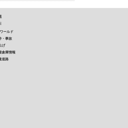
題
報
Pワールド
件・事故
上げ
着倉庫情報
速道路