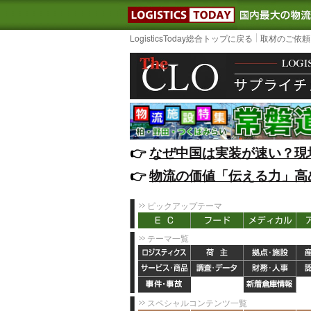
LOGISTIC
LogisticsToday総合トップに戻る
取材のご依頼
👉️
なぜ中国は実装が速い？現
👉️
物流の価値「伝える力」高
ピックアップテーマ
テーマ一覧
スペシャルコンテンツ一覧