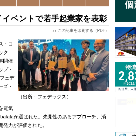
イイベントで若手起業家を表彰
>>
この記事を印刷する（PDF）
ス・コ
ック
毎年開催
ップ・
「フェデ
ーズ・
（出所：フェデックス）
を電気
balataが選ばれた。先見性のあるアプローチ、消
開発力が評価された。