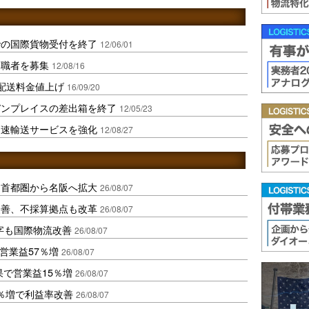
での国際貨物受付を終了
12/06/01
退職者を募集
12/08/16
配送料金値上げ
16/09/20
デンプレイスの差出箱を終了
12/05/23
高速輸送サービスを強化
12/08/27
、首都圏から名阪へ拡大
26/08/07
に改善、不採算拠点も改革
26/08/07
字も国際物流改善
26/08/07
営業益57％増
26/08/07
果で営業益15％増
26/08/07
2％増で利益率改善
26/08/07