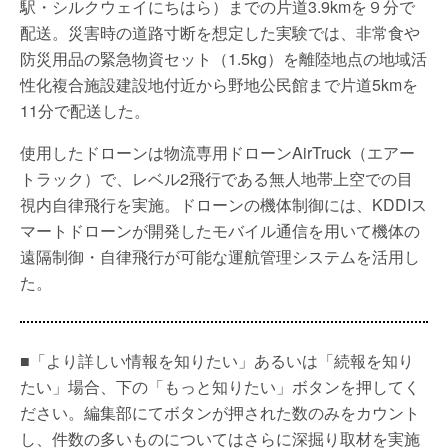
駅・シルクウェイにちはら）までの片道3.9kmを９分で
配送。災害時の道路寸断を想定した実験では、非常食や
防災用品の緊急物資セット（1.5kg）を離陸地点の地域活
性化複合施設建設地付近から野地公民館まで片道5kmを
11分で配送した。
使用したドローンは物流専用ドローンAirTruck（エアー
トラック）で、レベル2飛行である無人地帯上空での目
視内自律飛行を実施。ドローンの機体制御には、KDDIス
マートドローンが開発したモバイル通信を用いて機体の
遠隔制御・自律飛行が可能な運航管理システムを活用し
た。
■「より詳しい情報を知りたい」あるいは「続報を知り
たい」場合、下の「もっと知りたい」ボタンを押してく
ださい。編集部にてボタンが押された数のみをカウント
し、件数の多いものについてはさらに深掘り取材を実施