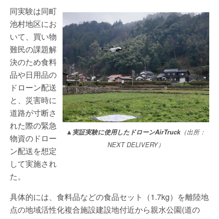
同実験は同町
池村地区にお
いて、買い物
難民の課題解
決のため食料
品や日用品の
ドローン配送
と、災害時に
道路が寸断さ
れた際の緊急
▲実証実験に使用したドローンAirTruck
（出所：
物資のドロー
NEXT DELIVERY）
ン配送を想定
して実施され
た。
具体的には、食料品などの食品セット（1.7kg）を離陸地
点の地域活性化複合施設建設地付近から親水公園(道の