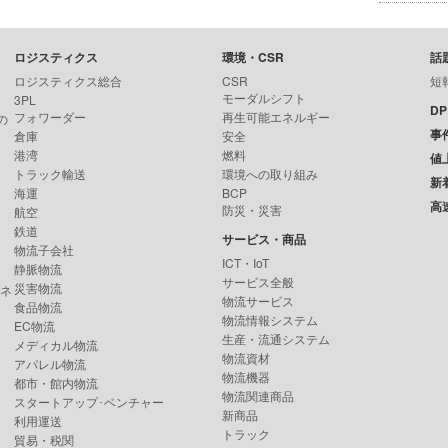
ロジスティクス
環境・CSR
話
ロジスティクス総合
CSR
短
モーダルシフト
3PL
D
フォワーダー
再生可能エネルギー
の
事
倉庫
安全
港湾
燃料
値
トラック輸送
環境への取り組み
新
海運
BCP
高
防災・災害
航空
鉄道
サービス・商品
物流子会社
ICT・IoT
静脈物流
サービス全般
災害物流
ンネ
物流サービス
食品物流
物流情報システム
EC物流
生産・流通システム
メディカル物流
物流資材
アパレル物流
物流機器
都市・館内物流
物流関連商品
スタートアップ･ベンチャー
新商品
利用運送
トラック
貿易・税関