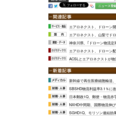
ニュース登
エアロネクスト、ドローン
エアロネクスト、山梨でドロ
神奈川県、｢ドローン物流定
エアロネクスト、ドローン
ACSLとエアロネクストが
新幹線で再生医療細胞輸送
SBSHD物流利益率3.1％
日本郵政1Q、郵便・物流赤
NXHD中間期、国際物流伸び
SGHD1Q、モリソン連結効