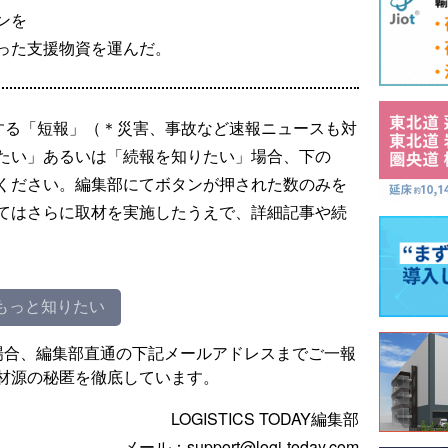
ンを
った支援物資を運んだ。
する「短報」（＊災害、事故など速報ニュースも対
たい」あるいは「続報を知りたい」場合、下の
ください。編集部にてボタンが押された数のみを
てはさらに取材を実施したうえで、詳細記事や続
もっと知りたい
場合、編集部直通の下記メールアドレスまでご一報
材源の秘匿を徹底しています。
LOGISTICS TODAY編集部
メール：support@logi-today.com