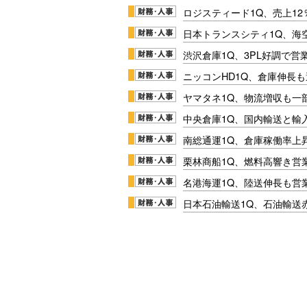
ロジスティード1Q、売上1
日本トランスシティ1Q、海
渋沢倉庫1Q、3PL好調で営
ニッコンHD1Q、倉庫伸長
ヤマタネ1Q、物流増収も一
中央倉庫1Q、国内輸送と輸
南総通運1Q、倉庫稼働率上
栗林商船1Q、燃料高響き営
名港海運1Q、陸送伸長も営業
日本石油輸送1Q、石油輸送