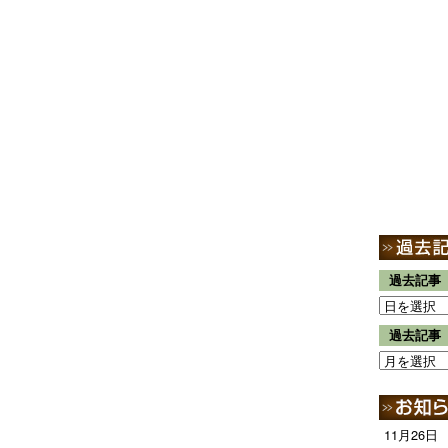
過去記事
過去記事
11月26日