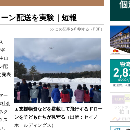
ローン配送を実験｜短報
>>
この記事を印刷する（PDF）
ス
渋谷
中山
ン配
と発表
マー
の社会
▲支援物資などを搭載して飛行するドロー
ネク
ンを子どもたちが見守る
（出所：セイノー
ネクス
ホールディングス）
い、