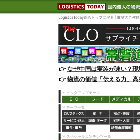
LOGISTIC
LogisticsToday総合トップに戻る
取材のご依頼
👉️
なぜ中国は実装が速い？現
👉️
物流の価値「伝える力」高
ピックアップテーマ
テーマ一覧
スペシャルコンテンツ一覧