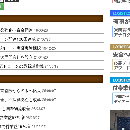
録
開発強化へ資金調達
18/06/28
ーン配達100回達成
21/07/26
期ルート｣実証実験採択
19/12/25
配送専門会社を設立
21/01/20
物流ドローンの最新試作機
21/03/19
、首都圏から名阪へ拡大
26/08/07
に改善、不採算拠点も改革
26/08/07
字も国際物流改善
26/08/07
営業益57％増
26/08/07
果で営業益15％増
26/08/07