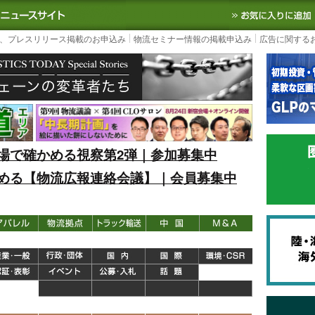
S TODAY｜国内最大の物流ニュースサイト
3PL, SCMなど国内外の最新の物流
、プレスリリース掲載のお申込み
物流セミナー情報の掲載申込み
広告に関する
場で確かめる視察第2弾｜参加募集中
める【物流広報連絡会議】｜会員募集中