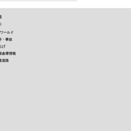
題
報
Pワールド
件・事故
上げ
着倉庫情報
速道路