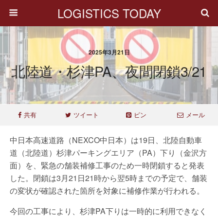
LOGISTICS TODAY
2025年3月21日
北陸道・杉津PA、夜間閉鎖3/21
共有
ツイート
ピン
メール
中日本高速道路（NEXCO中日本）は19日、北陸自動車
道（北陸道）杉津パーキングエリア（PA）下り（金沢方
面）を、緊急の舗装補修工事のため一時閉鎖すると発表
した。閉鎖は3月21日21時から翌5時までの予定で、舗装
の変状が確認された箇所を対象に補修作業が行われる。
今回の工事により、杉津PA下りは一時的に利用できなく