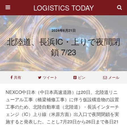
LOGISTICS TODAY
2024年6月21日
北陸道、長浜IC・上りで夜間閉
鎖 7/23
共有
ツイート
ピン
メール
NEXCO中日本（中日本高速道路）は20日、北陸道リニ
ューアル工事（橋梁補修工事）に伴う仮設構造物の設置
工事のため、北陸自動車道（北陸道）・長浜インターチ
ェンジ（IC）上り線（米原方面）出入口で夜間閉鎖を実
施すると発表した。ことし7月23日から26日まで各日21