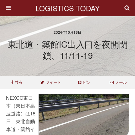
LOGISTICS TODAY
2024年10月16日
東北道・築館IC出入口を夜間閉
鎖、11/11-19
共有
ツイート
ピン
メール
NEXCO東日
本（東日本高
速道路）は15
日、東北自動
車道・築館イ